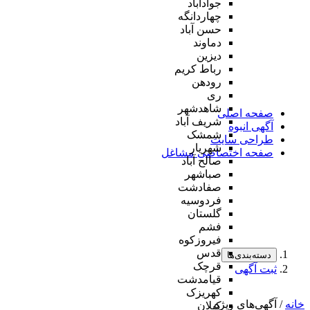
جوادآباد
چهاردانگه
حسن آباد
دماوند
دیزین
رباط کریم
رودهن
ری
شاهدشهر
صفحه اصلی
شریف آباد
آگهی انبوه
شمشک
طراحی سایت
شهریار
صفحه اختصاصی مشاغل
صالح آباد
صباشهر
صفادشت
فردوسیه
گلستان
فشم
فیروزکوه
قدس
دسته‌بندی‌ها
قرچک
ثبت آگهی
قیامدشت
کهریزک
خانه
/ آگهی‌های ویژه
کیلان