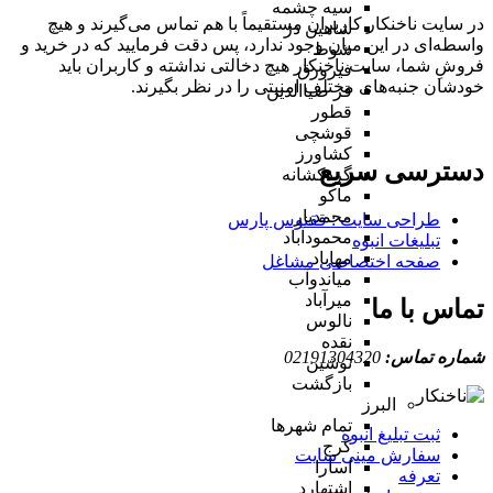
سیه چشمه
در سایت ناخنکار کاربران مستقیماً با هم تماس می‌گیرند و هیچ
شاهین دژ
واسطه‌ای در این میان وجود ندارد، پس دقت فرمایید که در خرید و
شوط
فروشِ شما، سایت ناخنکار هیچ دخالتی نداشته و کاربران باید
فیرورق
خودشان جنبه‌های مختلف امنیتی را در نظر بگیرند.
قر ضیاالدین
قطور
قوشچی
کشاورز
دسترسی سریع
گردکشانه
ماکو
محمدیار
طراحی سایت :‌ ققنوس پارس
محمودآباد
تبلیغات انبوه
مهاباد
صفحه اختصاصی مشاغل
میاندوآب
میرآباد
تماس با ما
نالوس
نقده
شماره تماس:
02191304320
نوشین
بازگشت
البرز
تمام شهر‌ها
ثبت تبلیغ انبوه
کرج
سفارش مینی سایت
اسارا
تعرفه
اشتهارد