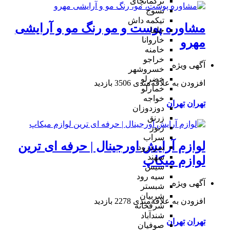
ترکمانچای
تسوج
تیکمه داش
مشاوره پوست و مو رنگ مو و آرایشی
جلفا
خاروانا
مهرو
خامنه
خراجو
آگهی ویژه
خسروشهر
خضرلو
افزودن به علاقه‌مندی
3506 بازدید
خمارلو
خواجه
تهران
تهران
دوزدوزان
زرنق
زنوز
سراب
لوازم آرایش اورجینال | حرفه ای ترین
سردرود
سهند
لوازم میکاپ
سیس
سیه رود
آگهی ویژه
شبستر
شربیان
افزودن به علاقه‌مندی
2278 بازدید
شرفخانه
شندآباد
تهران
تهران
صوفیان