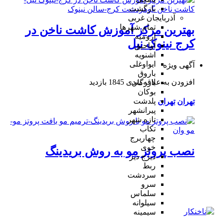
بازگشت
آذربایجان غربی
تمام شهر‌ها
بهترین مرکز آموزش کاشت ناخن در
ارومیه
کرج نینوک نیل
آواجیق
اشنویه
ایواوغلی
آگهی ویژه
باروق
افزودن به علاقه‌مندی
1845 بازدید
بازرگان
بوکان
پلدشت
تهران
تهران
پیرانشهر
تازه شهر
تکاب
چهاربرج
خوی
نصب پروتز مو به روش بریدینگ
دیزج دیز
ربط
سردشت
سرو
سلماس
سیلوانه
سیمینه