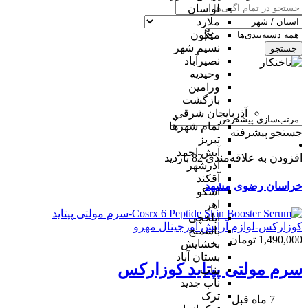
لواسان
ملارد
میگون
نسیم شهر
جستجو
نصیرآباد
وحیدیه
ورامین
بازگشت
آذربایجان شرقی
تمام شهر‌ها
جستجو پیشرفته
تبریز
آبش احمد
افزودن به علاقه‌مندی
82 بازدید
آذرشهر
آقکند
خراسان رضوی
مشهد
اسکو
اهر
ایلخچی
باسمنج
1,490,000 تومان
بخشایش
بستان آباد
سرم مولتی پپتاید کوزارکس
بناب
ناب جدید
ترک
7 ماه قبل