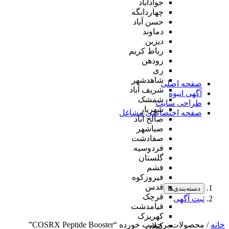
جوادآباد
چهاردانگه
حسن آباد
دماوند
دیزین
رباط کریم
رودهن
ری
شاهدشهر
صفحه اصلی
شریف آباد
آگهی انبوه
شمشک
طراحی سایت
شهریار
صفحه اختصاصی مشاغل
صالح آباد
صباشهر
صفادشت
فردوسیه
گلستان
فشم
فیروزکوه
قدس
دسته‌بندی‌ها
قرچک
ثبت آگهی
قیامدشت
کهریزک
خانه
/ محصولات برچسب خورده “COSRX Peptide Booster”
کیلان