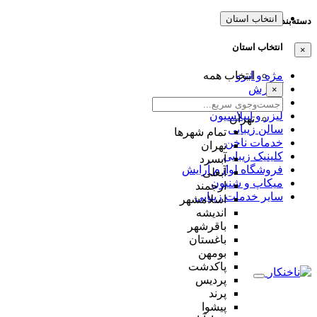
انتخاب استان
دسته‌بندی‌ها
انتخاب استان
×
مژه و ابرو
انتخاب همه
آموزش
×
عروس
لیزر و اپیلاسیون
تهران
سالن زیبایی
تمام شهر‌ها
خدمات ناخن
تهران
کلینیک زیبایی
آبسرد
فروشگاه لوازم آرایش
آبعلی
میکاپ و شنیون
ارجمند
سایر خدمات زیبایی
اسلامشهر
اندیشه
باقرشهر
باغستان
بومهن
پاکدشت
پردیس
پرند
پیشوا