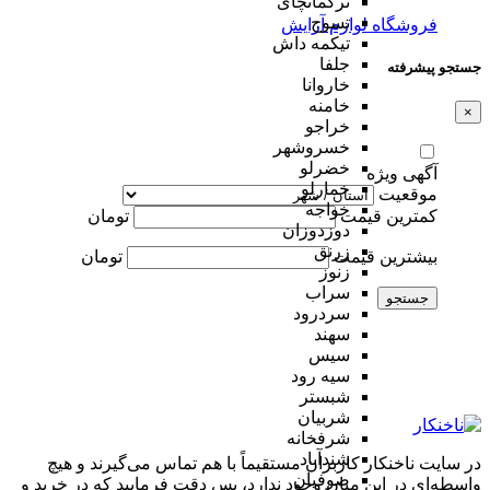
ترکمانچای
تسوج
فروشگاه لوازم آرایش
تیکمه داش
جلفا
جستجو پیشرفته
خاروانا
خامنه
×
خراجو
خسروشهر
خضرلو
آگهی ویژه
خمارلو
موقعیت
خواجه
کمترین قیمت
تومان
دوزدوزان
زرنق
بیشترین قیمت
تومان
زنوز
سراب
جستجو
سردرود
سهند
سیس
سیه رود
شبستر
شربیان
شرفخانه
شندآباد
در سایت ناخنکار کاربران مستقیماً با هم تماس می‌گیرند و هیچ
صوفیان
واسطه‌ای در این میان وجود ندارد، پس دقت فرمایید که در خرید و