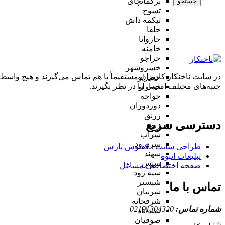
ترکمانچای
جستجو
تسوج
تیکمه داش
جلفا
خاروانا
خامنه
خراجو
خسروشهر
در سایت ناخنکار کاربران مستقیماً با هم تماس می‌گیرند و هیچ واسطه
خضرلو
جنبه‌های مختلف امنیتی را در نظر بگیرند.
خمارلو
خواجه
دوزدوزان
زرنق
دسترسی سریع
زنوز
سراب
سردرود
طراحی سایت :‌ ققنوس پارس
سهند
تبلیغات انبوه
سیس
صفحه اختصاصی مشاغل
سیه رود
شبستر
تماس با ما
شربیان
شرفخانه
شماره تماس:
02191304320
شندآباد
صوفیان