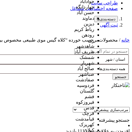
جوادآباد
طراحی سایت
چهاردانگه
صفحه اختصاصی مشاغل
حسن آباد
دماوند
دسته‌بندی‌ها
دیزین
ثبت آگهی
رباط کریم
رودهن
خانه
/ محصولات برچسب خورده “کلاه گیس موی طبیعی مخصوص بیم
ری
شاهدشهر
شریف آباد
شمشک
شهریار
صالح آباد
صباشهر
جستجو
صفادشت
فردوسیه
گلستان
فشم
فیروزکوه
قدس
قرچک
قیامدشت
جستجو پیشرفته
کهریزک
کیلان
افزودن به علاقه‌مندی
1115 بازدید