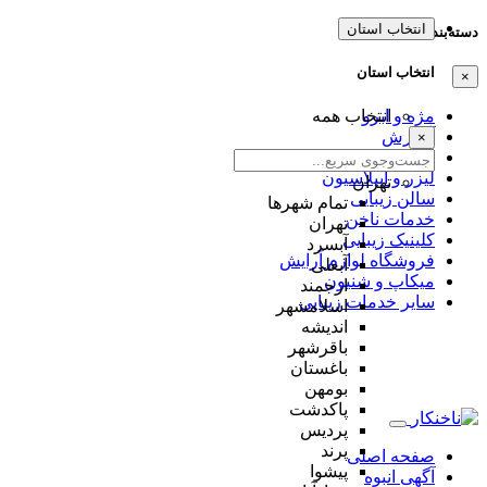
انتخاب استان
دسته‌بندی‌ها
انتخاب استان
×
مژه و ابرو
انتخاب همه
آموزش
×
عروس
لیزر و اپیلاسیون
تهران
سالن زیبایی
تمام شهر‌ها
خدمات ناخن
تهران
کلینیک زیبایی
آبسرد
فروشگاه لوازم آرایش
آبعلی
میکاپ و شنیون
ارجمند
سایر خدمات زیبایی
اسلامشهر
اندیشه
باقرشهر
باغستان
بومهن
پاکدشت
پردیس
پرند
صفحه اصلی
پیشوا
آگهی انبوه