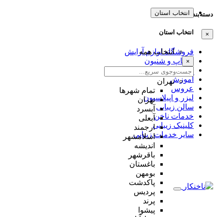
انتخاب استان
دسته‌بندی‌ها
انتخاب استان
×
انتخاب همه
فروشگاه لوازم آرایش
میکاپ و شنیون
×
مژه و ابرو
آموزش
تهران
عروس
تمام شهر‌ها
لیزر و اپیلاسیون
تهران
سالن زیبایی
آبسرد
خدمات ناخن
آبعلی
کلینیک زیبایی
ارجمند
سایر خدمات زیبایی
اسلامشهر
اندیشه
باقرشهر
باغستان
بومهن
پاکدشت
پردیس
پرند
پیشوا