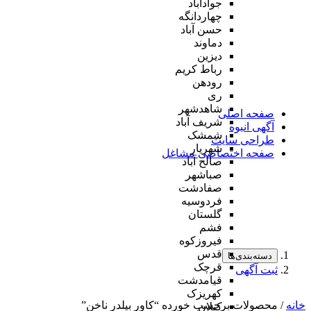
جوادآباد
چهاردانگه
حسن آباد
دماوند
دیزین
رباط کریم
رودهن
ری
شاهدشهر
صفحه اصلی
شریف آباد
آگهی انبوه
شمشک
طراحی سایت
شهریار
صفحه اختصاصی مشاغل
صالح آباد
صباشهر
صفادشت
فردوسیه
گلستان
فشم
فیروزکوه
قدس
دسته‌بندی‌ها
قرچک
ثبت آگهی
قیامدشت
کهریزک
خانه
/ محصولات برچسب خورده “کاور بیلدر ناخن”
کیلان