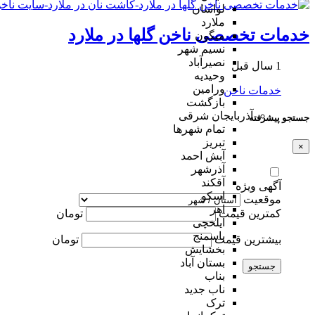
لواسان
ملارد
خدمات تخصصی ناخن گلها در ملارد
میگون
نسیم شهر
نصیرآباد
1 سال قبل
وحیدیه
ورامین
خدمات ناخن
بازگشت
آذربایجان شرقی
جستجو پیشرفته
تمام شهر‌ها
تبریز
×
آبش احمد
آذرشهر
آقکند
آگهی ویژه
اسکو
موقعیت
اهر
کمترین قیمت
تومان
ایلخچی
باسمنج
بیشترین قیمت
تومان
بخشایش
بستان آباد
جستجو
بناب
ناب جدید
ترک