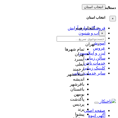
انتخاب استان
دسته‌بندی‌ها
انتخاب استان
×
انتخاب همه
فروشگاه لوازم آرایش
میکاپ و شنیون
×
مژه و ابرو
آموزش
تهران
عروس
تمام شهر‌ها
لیزر و اپیلاسیون
تهران
سالن زیبایی
آبسرد
خدمات ناخن
آبعلی
کلینیک زیبایی
ارجمند
سایر خدمات زیبایی
اسلامشهر
اندیشه
باقرشهر
باغستان
بومهن
پاکدشت
پردیس
پرند
صفحه اصلی
پیشوا
آگهی انبوه