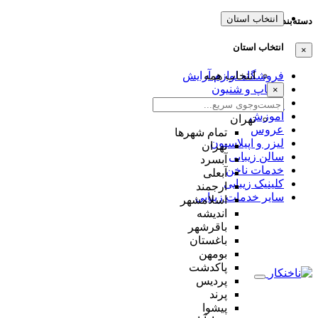
انتخاب استان
دسته‌بندی‌ها
انتخاب استان
×
انتخاب همه
فروشگاه لوازم آرایش
میکاپ و شنیون
×
مژه و ابرو
آموزش
تهران
عروس
تمام شهر‌ها
لیزر و اپیلاسیون
تهران
سالن زیبایی
آبسرد
خدمات ناخن
آبعلی
کلینیک زیبایی
ارجمند
سایر خدمات زیبایی
اسلامشهر
اندیشه
باقرشهر
باغستان
بومهن
پاکدشت
پردیس
پرند
پیشوا