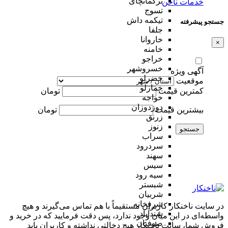
ترکمانچای
خدمات ناخن
تسوج
تیکمه داش
جستجو پیشرفته
جلفا
خاروانا
×
خامنه
خراجو
خسروشهر
آگهی ویژه
خضرلو
موقعیت
خمارلو
کمترین قیمت
تومان
خواجه
دوزدوزان
بیشترین قیمت
تومان
زرنق
زنوز
جستجو
سراب
سردرود
سهند
سیس
سیه رود
شبستر
شربیان
شرفخانه
در سایت ناخنکار کاربران مستقیماً با هم تماس می‌گیرند و هیچ
شندآباد
واسطه‌ای در این میان وجود ندارد، پس دقت فرمایید که در خرید و
صوفیان
فروشِ شما، سایت ناخنکار هیچ دخالتی نداشته و کاربران باید