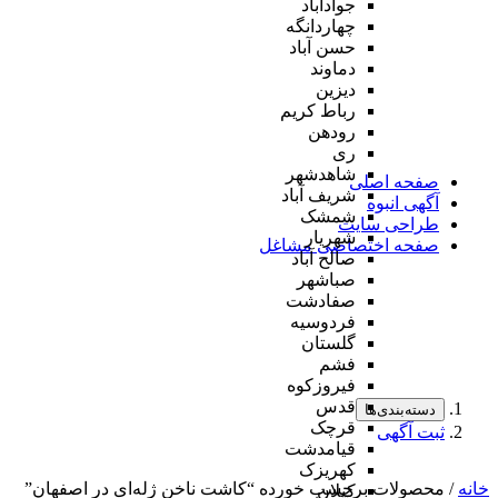
جوادآباد
چهاردانگه
حسن آباد
دماوند
دیزین
رباط کریم
رودهن
ری
شاهدشهر
صفحه اصلی
شریف آباد
آگهی انبوه
شمشک
طراحی سایت
شهریار
صفحه اختصاصی مشاغل
صالح آباد
صباشهر
صفادشت
فردوسیه
گلستان
فشم
فیروزکوه
قدس
دسته‌بندی‌ها
قرچک
ثبت آگهی
قیامدشت
کهریزک
خانه
/ محصولات برچسب خورده “کاشت ناخن ژله‌ای در اصفهان”
کیلان