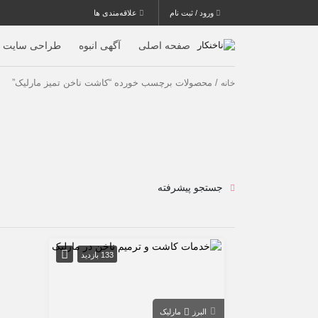
ورود / ثبت نام
علاقه‌مندی ها
صفحه اصلی
آگهی انبوه
طراحی سایت
/ محصولات برچسب خورده “کاشت ناخن تمیز مارلیک”
خانه
جستجو پیشرفته
133 بازدید
البرز
مارلیک