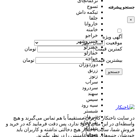
ترکمانچای
تسوج
جستجو پیشرفته
تیکمه داش
جلفا
×
خاروانا
خامنه
خراجو
آگهی ویژه
خسروشهر
موقعیت
خضرلو
کمترین قیمت
تومان
خمارلو
خواجه
بیشترین قیمت
تومان
دوزدوزان
زرنق
جستجو
زنوز
سراب
سردرود
سهند
سیس
سیه رود
شبستر
شربیان
در سایت ناخنکار کاربران مستقیماً با هم تماس می‌گیرند و هیچ
شرفخانه
واسطه‌ای در این میان وجود ندارد، پس دقت فرمایید که در خرید و
شندآباد
فروشِ شما، سایت ناخنکار هیچ دخالتی نداشته و کاربران باید
صوفیان
خودشان جنبه‌های مختلف امنیتی را در نظر بگیرند.