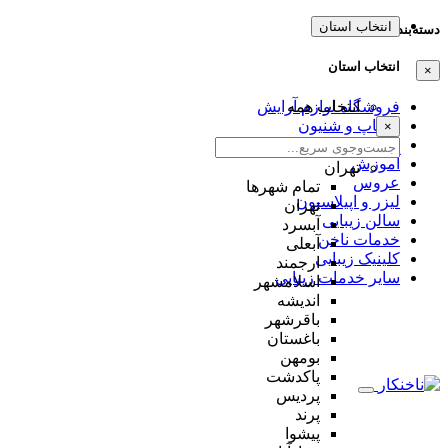
انتخاب استان
دسته‌بندی‌ها
انتخاب استان
×
انتخاب همه
فروشگاه لوازم آرایش
میکاپ و شنیون
×
مژه و ابرو
آموزش
تهران
عروس
تمام شهر‌ها
لیزر و اپیلاسیون
تهران
سالن زیبایی
آبسرد
خدمات ناخن
آبعلی
کلینیک زیبایی
ارجمند
سایر خدمات زیبایی
اسلامشهر
اندیشه
باقرشهر
باغستان
بومهن
پاکدشت
پردیس
پرند
پیشوا