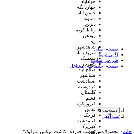
جوادآباد
چهاردانگه
حسن آباد
دماوند
دیزین
رباط کریم
رودهن
ری
شاهدشهر
صفحه اصلی
شریف آباد
آگهی انبوه
شمشک
طراحی سایت
شهریار
صفحه اختصاصی مشاغل
صالح آباد
صباشهر
صفادشت
فردوسیه
گلستان
فشم
فیروزکوه
قدس
دسته‌بندی‌ها
قرچک
ثبت آگهی
قیامدشت
کهریزک
خانه
/ محصولات برچسب خورده “کاشت میکس مارلیک”
کیلان