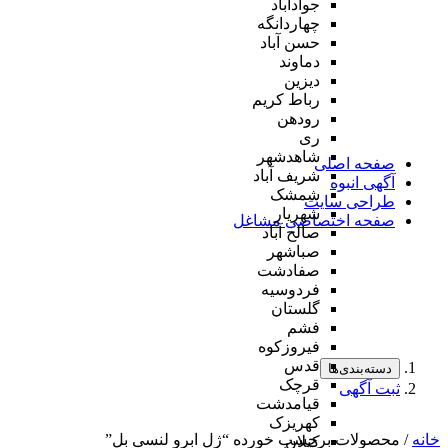
جوادآباد
چهاردانگه
حسن آباد
دماوند
دیزین
رباط کریم
رودهن
ری
شاهدشهر
صفحه اصلی
شریف آباد
آگهی انبوه
شمشک
طراحی سایت
شهریار
صفحه اختصاصی مشاغل
صالح آباد
صباشهر
صفادشت
فردوسیه
گلستان
فشم
فیروزکوه
قدس
دسته‌بندی‌ها
قرچک
ثبت آگهی
قیامدشت
کهریزک
خانه
/ محصولات برچسب خورده “ژل ابرو لنسی بل”
کیلان