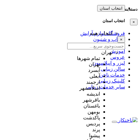
انتخاب استان
دسته‌بندی‌ها
انتخاب استان
×
انتخاب همه
فروشگاه لوازم آرایش
میکاپ و شنیون
×
مژه و ابرو
آموزش
تهران
عروس
تمام شهر‌ها
لیزر و اپیلاسیون
تهران
سالن زیبایی
آبسرد
خدمات ناخن
آبعلی
کلینیک زیبایی
ارجمند
سایر خدمات زیبایی
اسلامشهر
اندیشه
باقرشهر
باغستان
بومهن
پاکدشت
پردیس
پرند
پیشوا