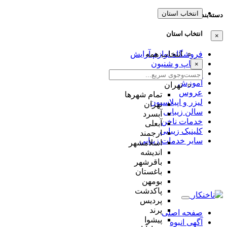
انتخاب استان
دسته‌بندی‌ها
انتخاب استان
×
انتخاب همه
فروشگاه لوازم آرایش
میکاپ و شنیون
×
مژه و ابرو
آموزش
تهران
عروس
تمام شهر‌ها
لیزر و اپیلاسیون
تهران
سالن زیبایی
آبسرد
خدمات ناخن
آبعلی
کلینیک زیبایی
ارجمند
سایر خدمات زیبایی
اسلامشهر
اندیشه
باقرشهر
باغستان
بومهن
پاکدشت
پردیس
پرند
صفحه اصلی
پیشوا
آگهی انبوه