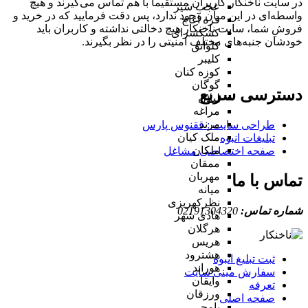
در سایت ناخنکار کاربران مستقیماً با هم تماس می‌گیرند و هیچ
عجب شیر
واسطه‌ای در این میان وجود ندارد، پس دقت فرمایید که در خرید و
قره آغاج
فروشِ شما، سایت ناخنکار هیچ دخالتی نداشته و کاربران باید
کشکسرای
خودشان جنبه‌های مختلف امنیتی را در نظر بگیرند.
کلوانق
کلیبر
کوزه کنان
گوگان
دسترسی سریع
لیلان
مراغه
مرند
طراحی سایت :‌ ققنوس پارس
ملک کیان
تبلیغات انبوه
ملکان
صفحه اختصاصی مشاغل
ممقان
مهربان
تماس با ما
میانه
نظرکهریزی
شماره تماس:
02191304320
هادی شهر
هرگلان
هریس
هشترود
ثبت تبلیغ انبوه
هوراند
سفارش مینی سایت
وایقان
تعرفه
ورزقان
صفحه اصلی
یامچی