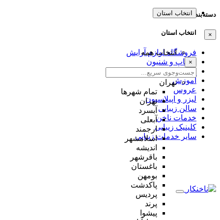
انتخاب استان
دسته‌بندی‌ها
انتخاب استان
×
انتخاب همه
فروشگاه لوازم آرایش
میکاپ و شنیون
×
مژه و ابرو
آموزش
تهران
عروس
تمام شهر‌ها
لیزر و اپیلاسیون
تهران
سالن زیبایی
آبسرد
خدمات ناخن
آبعلی
کلینیک زیبایی
ارجمند
سایر خدمات زیبایی
اسلامشهر
اندیشه
باقرشهر
باغستان
بومهن
پاکدشت
پردیس
پرند
پیشوا