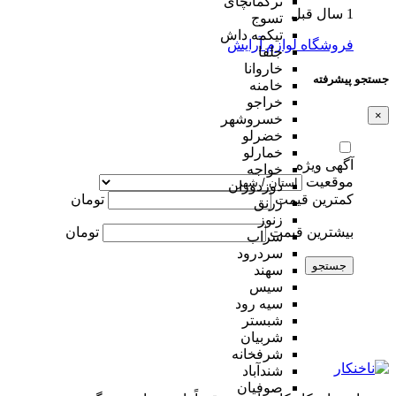
ترکمانچای
1 سال قبل
تسوج
تیکمه داش
فروشگاه لوازم آرایش
جلفا
خاروانا
جستجو پیشرفته
خامنه
خراجو
×
خسروشهر
خضرلو
خمارلو
آگهی ویژه
خواجه
موقعیت
دوزدوزان
کمترین قیمت
تومان
زرنق
زنوز
بیشترین قیمت
تومان
سراب
سردرود
جستجو
سهند
سیس
سیه رود
شبستر
شربیان
شرفخانه
شندآباد
صوفیان