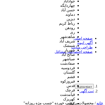
جوادآباد
چهاردانگه
حسن آباد
دماوند
دیزین
رباط کریم
رودهن
ری
شاهدشهر
صفحه اصلی
شریف آباد
آگهی انبوه
شمشک
طراحی سایت
شهریار
صفحه اختصاصی مشاغل
صالح آباد
صباشهر
صفادشت
فردوسیه
گلستان
فشم
فیروزکوه
قدس
دسته‌بندی‌ها
قرچک
ثبت آگهی
قیامدشت
کهریزک
خانه
/ محصولات برچسب خورده “چسب مژه روزانه”
کیلان