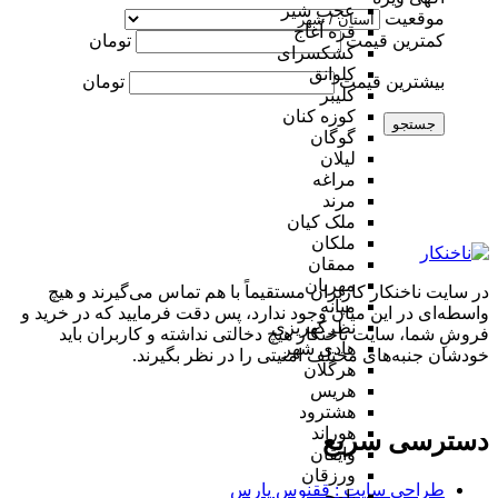
عجب شیر
موقعیت
قره آغاج
کمترین قیمت
تومان
کشکسرای
کلوانق
بیشترین قیمت
تومان
کلیبر
کوزه کنان
جستجو
گوگان
لیلان
مراغه
مرند
ملک کیان
ملکان
ممقان
مهربان
در سایت ناخنکار کاربران مستقیماً با هم تماس می‌گیرند و هیچ
میانه
واسطه‌ای در این میان وجود ندارد، پس دقت فرمایید که در خرید و
نظرکهریزی
فروشِ شما، سایت ناخنکار هیچ دخالتی نداشته و کاربران باید
هادی شهر
خودشان جنبه‌های مختلف امنیتی را در نظر بگیرند.
هرگلان
هریس
هشترود
هوراند
دسترسی سریع
وایقان
ورزقان
طراحی سایت :‌ ققنوس پارس
یامچی