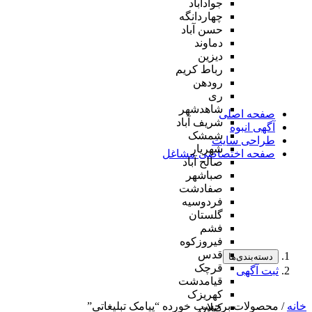
جوادآباد
چهاردانگه
حسن آباد
دماوند
دیزین
رباط کریم
رودهن
ری
شاهدشهر
صفحه اصلی
شریف آباد
آگهی انبوه
شمشک
طراحی سایت
شهریار
صفحه اختصاصی مشاغل
صالح آباد
صباشهر
صفادشت
فردوسیه
گلستان
فشم
فیروزکوه
قدس
دسته‌بندی‌ها
قرچک
ثبت آگهی
قیامدشت
کهریزک
خانه
/ محصولات برچسب خورده “پیامک تبلیغاتی”
کیلان