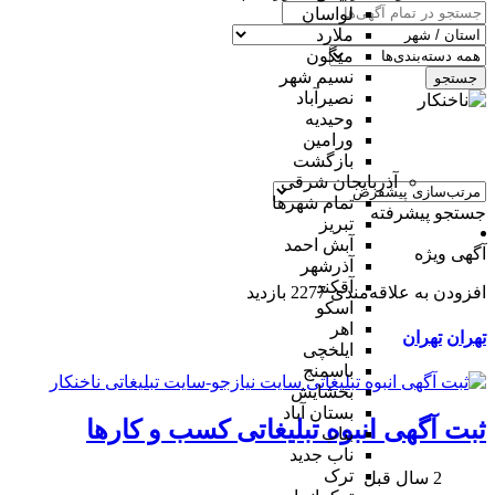
لواسان
ملارد
میگون
نسیم شهر
جستجو
نصیرآباد
وحیدیه
ورامین
بازگشت
آذربایجان شرقی
تمام شهر‌ها
جستجو پیشرفته
تبریز
آبش احمد
آگهی ویژه
آذرشهر
آقکند
افزودن به علاقه‌مندی
2277 بازدید
اسکو
اهر
تهران
تهران
ایلخچی
باسمنج
بخشایش
بستان آباد
ثبت آگهی انبوه تبلیغاتی کسب و کارها
بناب
ناب جدید
ترک
2 سال قبل