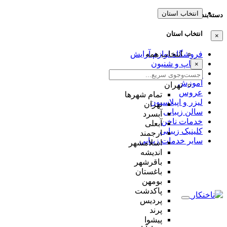
انتخاب استان
دسته‌بندی‌ها
انتخاب استان
×
انتخاب همه
فروشگاه لوازم آرایش
میکاپ و شنیون
×
مژه و ابرو
آموزش
تهران
عروس
تمام شهر‌ها
لیزر و اپیلاسیون
تهران
سالن زیبایی
آبسرد
خدمات ناخن
آبعلی
کلینیک زیبایی
ارجمند
سایر خدمات زیبایی
اسلامشهر
اندیشه
باقرشهر
باغستان
بومهن
پاکدشت
پردیس
پرند
پیشوا