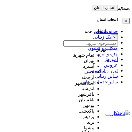
انتخاب استان
دسته‌بندی‌ها
انتخاب استان
×
خدمات ناخن
انتخاب همه
کلینیک زیبایی
×
فروشگاه لوازم آرایش
میکاپ و شنیون
تهران
مژه و ابرو
تمام شهر‌ها
آموزش
تهران
عروس
آبسرد
لیزر و اپیلاسیون
آبعلی
سالن زیبایی
ارجمند
سایر خدمات زیبایی
اسلامشهر
اندیشه
باقرشهر
باغستان
بومهن
پاکدشت
پردیس
پرند
پیشوا