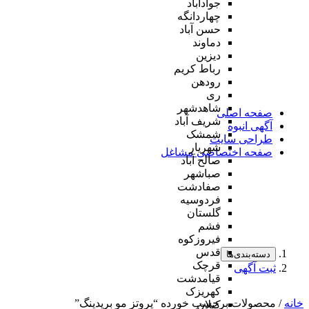
جوادآباد
چهاردانگه
حسن آباد
دماوند
دیزین
رباط کریم
رودهن
ری
شاهدشهر
صفحه اصلی
شریف آباد
آگهی انبوه
شمشک
طراحی سایت
شهریار
صفحه اختصاصی مشاغل
صالح آباد
صباشهر
صفادشت
فردوسیه
گلستان
فشم
فیروزکوه
قدس
دسته‌بندی‌ها
قرچک
ثبت آگهی
قیامدشت
کهریزک
خانه
/ محصولات برچسب خورده “پروتز مو بریدینگ”
کیلان