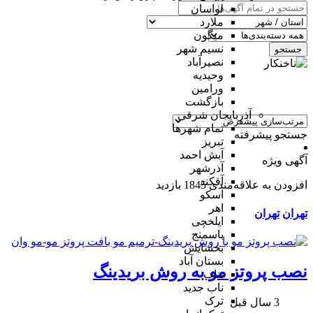
لواسان
ملارد
میگون
نسیم شهر
جستجو
نصیرآباد
وحیدیه
ورامین
بازگشت
آذربایجان شرقی
تمام شهر‌ها
جستجو پیشرفته
تبریز
آبش احمد
آگهی ویژه
آذرشهر
آقکند
افزودن به علاقه‌مندی
1845 بازدید
اسکو
اهر
تهران
تهران
ایلخچی
باسمنج
بخشایش
بستان آباد
نصب پروتز مو به روش بریدینگ
بناب
ناب جدید
ترک
3 سال قبل