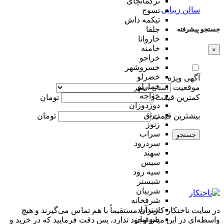
ترکمانچای
سالن زیبایی
تسوج
تیکمه داش
جلفا
جستجو پیشرفته
خاروانا
خامنه
×
خراجو
خسروشهر
خضرلو
آگهی ویژه
خمارلو
موقعیت
خواجه
کمترین قیمت
تومان
دوزدوزان
زرنق
بیشترین قیمت
تومان
زنوز
سراب
جستجو
سردرود
سهند
سیس
سیه رود
شبستر
شربیان
شرفخانه
شندآباد
در سایت ناخنکار کاربران مستقیماً با هم تماس می‌گیرند و هیچ
صوفیان
واسطه‌ای در این میان وجود ندارد، پس دقت فرمایید که در خرید و