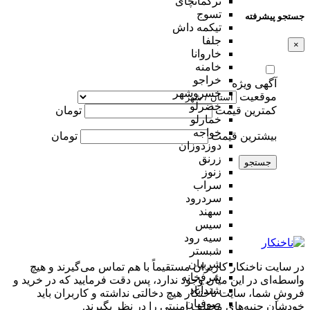
ترکمانچای
تسوج
جستجو پیشرفته
تیکمه داش
جلفا
×
خاروانا
خامنه
خراجو
آگهی ویژه
خسروشهر
موقعیت
خضرلو
کمترین قیمت
تومان
خمارلو
خواجه
بیشترین قیمت
تومان
دوزدوزان
زرنق
جستجو
زنوز
سراب
سردرود
سهند
سیس
سیه رود
شبستر
شربیان
در سایت ناخنکار کاربران مستقیماً با هم تماس می‌گیرند و هیچ
شرفخانه
واسطه‌ای در این میان وجود ندارد، پس دقت فرمایید که در خرید و
شندآباد
فروشِ شما، سایت ناخنکار هیچ دخالتی نداشته و کاربران باید
صوفیان
خودشان جنبه‌های مختلف امنیتی را در نظر بگیرند.