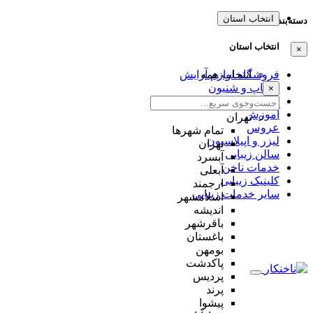
انتخاب استان
دسته‌بندی‌ها
انتخاب استان
×
انتخاب همه
فروشگاه لوازم آرایش
میکاپ و شنیون
×
مژه و ابرو
آموزش
تهران
عروس
تمام شهر‌ها
لیزر و اپیلاسیون
تهران
سالن زیبایی
آبسرد
خدمات ناخن
آبعلی
کلینیک زیبایی
ارجمند
سایر خدمات زیبایی
اسلامشهر
اندیشه
باقرشهر
باغستان
بومهن
پاکدشت
پردیس
پرند
پیشوا