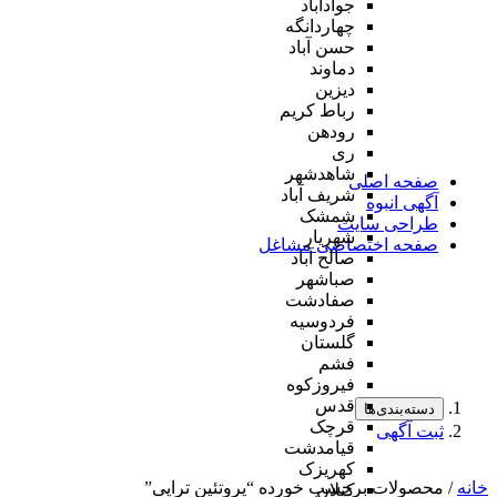
جوادآباد
چهاردانگه
حسن آباد
دماوند
دیزین
رباط کریم
رودهن
ری
شاهدشهر
صفحه اصلی
شریف آباد
آگهی انبوه
شمشک
طراحی سایت
شهریار
صفحه اختصاصی مشاغل
صالح آباد
صباشهر
صفادشت
فردوسیه
گلستان
فشم
فیروزکوه
قدس
دسته‌بندی‌ها
قرچک
ثبت آگهی
قیامدشت
کهریزک
خانه
/ محصولات برچسب خورده “پروتئین تراپی”
کیلان