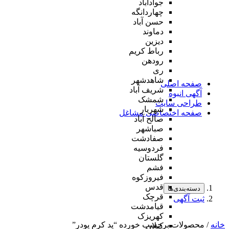
جوادآباد
چهاردانگه
حسن آباد
دماوند
دیزین
رباط کریم
رودهن
ری
شاهدشهر
صفحه اصلی
شریف آباد
آگهی انبوه
شمشک
طراحی سایت
شهریار
صفحه اختصاصی مشاغل
صالح آباد
صباشهر
صفادشت
فردوسیه
گلستان
فشم
فیروزکوه
قدس
دسته‌بندی‌ها
قرچک
ثبت آگهی
قیامدشت
کهریزک
خانه
/ محصولات برچسب خورده “پد کرم پودر”
کیلان