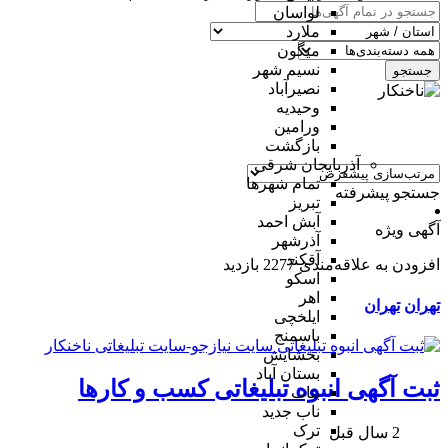
لواسان
ملارد
میگون
نسیم شهر
جستجو
نصیرآباد
وحیدیه
ورامین
بازگشت
آذربایجان شرقی
تمام شهر‌ها
جستجو پیشرفته
تبریز
آبش احمد
آگهی ویژه
آذرشهر
آقکند
افزودن به علاقه‌مندی
2277 بازدید
اسکو
اهر
تهران
تهران
ایلخچی
باسمنج
بخشایش
بستان آباد
ثبت آگهی انبوه تبلیغاتی کسب و کارها
بناب
ناب جدید
ترک
2 سال قبل