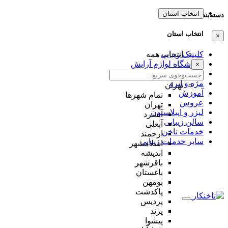
انتخاب استان
دسته‌بندی‌ها
انتخاب استان
×
کلینیک زیبایی
انتخاب همه
فروشگاه لوازم آرایش
×
میکاپ و شنیون
مژه و ابرو
تهران
آموزش
تمام شهر‌ها
عروس
تهران
لیزر و اپیلاسیون
آبسرد
سالن زیبایی
آبعلی
خدمات ناخن
ارجمند
سایر خدمات زیبایی
اسلامشهر
اندیشه
باقرشهر
باغستان
بومهن
پاکدشت
پردیس
پرند
پیشوا