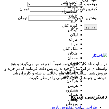
عجب شیر
موقعیت
قره آغاج
کمترین قیمت
تومان
کشکسرای
کلوانق
بیشترین قیمت
تومان
کلیبر
کوزه کنان
جستجو
گوگان
لیلان
مراغه
مرند
ملک کیان
ملکان
ممقان
مهربان
در سایت ناخنکار کاربران مستقیماً با هم تماس می‌گیرند و هیچ
میانه
واسطه‌ای در این میان وجود ندارد، پس دقت فرمایید که در خرید و
نظرکهریزی
فروشِ شما، سایت ناخنکار هیچ دخالتی نداشته و کاربران باید
هادی شهر
خودشان جنبه‌های مختلف امنیتی را در نظر بگیرند.
هرگلان
هریس
هشترود
هوراند
دسترسی سریع
وایقان
ورزقان
طراحی سایت :‌ ققنوس پارس
یامچی