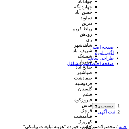
جوادآباد
چهاردانگه
حسن آباد
دماوند
دیزین
رباط کریم
رودهن
ری
شاهدشهر
صفحه اصلی
شریف آباد
آگهی انبوه
شمشک
طراحی سایت
شهریار
صفحه اختصاصی مشاغل
صالح آباد
صباشهر
صفادشت
فردوسیه
گلستان
فشم
فیروزکوه
قدس
دسته‌بندی‌ها
قرچک
ثبت آگهی
قیامدشت
کهریزک
خانه
/ محصولات برچسب خورده “هزینه تبلیغات پیامکی”
کیلان