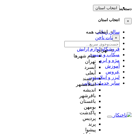
انتخاب استان
دسته‌بندی‌ها
انتخاب استان
×
سالن زیبایی
انتخاب همه
خدمات ناخن
×
کلینیک زیبایی
فروشگاه لوازم آرایش
تهران
میکاپ و شنیون
تمام شهر‌ها
مژه و ابرو
تهران
آموزش
آبسرد
عروس
آبعلی
لیزر و اپیلاسیون
ارجمند
سایر خدمات زیبایی
اسلامشهر
اندیشه
باقرشهر
باغستان
بومهن
پاکدشت
پردیس
پرند
پیشوا