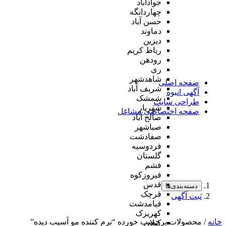
جوادآباد
چهاردانگه
حسن آباد
دماوند
دیزین
رباط کریم
رودهن
ری
شاهدشهر
صفحه اصلی
شریف آباد
آگهی انبوه
شمشک
طراحی سایت
شهریار
صفحه اختصاصی مشاغل
صالح آباد
صباشهر
صفادشت
فردوسیه
گلستان
فشم
فیروزکوه
قدس
دسته‌بندی‌ها
قرچک
ثبت آگهی
قیامدشت
کهریزک
خانه
/ محصولات برچسب خورده “نرم کننده مو آسیب دیده”
کیلان