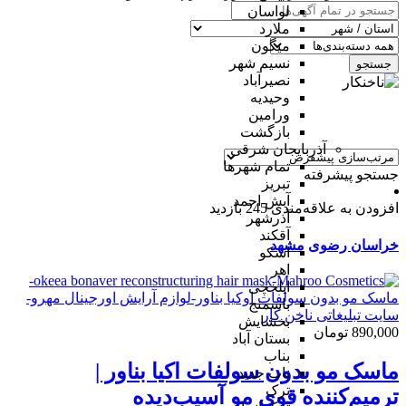
لواسان
ملارد
میگون
نسیم شهر
جستجو
نصیرآباد
وحیدیه
ورامین
بازگشت
آذربایجان شرقی
تمام شهر‌ها
جستجو پیشرفته
تبریز
آبش احمد
افزودن به علاقه‌مندی
245 بازدید
آذرشهر
آقکند
خراسان رضوی
مشهد
اسکو
اهر
ایلخچی
باسمنج
بخشایش
890,000 تومان
بستان آباد
بناب
ماسک مو بدون سولفات اکیا بناور |
ناب جدید
ترک
ترمیم‌کننده قوی مو آسیب‌دیده