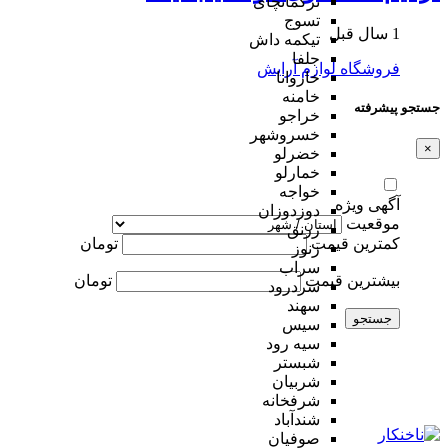
ترکمانچای
تسوج
1 سال قبل
تیکمه داش
جلفا
فروشگاه لوازم آرایش
خاروانا
خامنه
جستجو پیشرفته
خراجو
خسروشهر
×
خضرلو
خمارلو
خواجه
آگهی ویژه
دوزدوزان
موقعیت
زرنق
کمترین قیمت
تومان
زنوز
سراب
بیشترین قیمت
تومان
سردرود
سهند
جستجو
سیس
سیه رود
شبستر
شربیان
شرفخانه
شندآباد
صوفیان