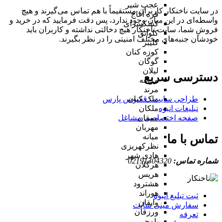
عجب شیر
در سایت ناخنکار کاربران مستقیماً با هم تماس می‌گیرند و هیچ
قره آغاج
واسطه‌ای در این میان وجود ندارد، پس دقت فرمایید که در خرید و
کشکسرای
فروشِ شما، سایت ناخنکار هیچ دخالتی نداشته و کاربران باید
کلوانق
خودشان جنبه‌های مختلف امنیتی را در نظر بگیرند.
کلیبر
کوزه کنان
گوگان
لیلان
دسترسی سریع
مراغه
مرند
طراحی سایت :‌ ققنوس پارس
ملک کیان
تبلیغات انبوه
ملکان
صفحه اختصاصی مشاغل
ممقان
مهربان
میانه
تماس با ما
نظرکهریزی
هادی شهر
شماره تماس:
02191304320
هرگلان
هریس
هشترود
هوراند
ثبت تبلیغ انبوه
وایقان
سفارش مینی سایت
ورزقان
تعرفه
یامچی