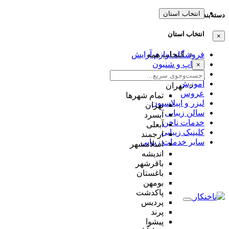
انتخاب استان
دسته‌بندی‌ها
انتخاب استان
×
انتخاب همه
فروشگاه لوازم آرایش
میکاپ و شنیون
×
مژه و ابرو
آموزش
تهران
عروس
تمام شهر‌ها
لیزر و اپیلاسیون
تهران
سالن زیبایی
آبسرد
خدمات ناخن
آبعلی
کلینیک زیبایی
ارجمند
سایر خدمات زیبایی
اسلامشهر
اندیشه
باقرشهر
باغستان
بومهن
پاکدشت
پردیس
پرند
پیشوا