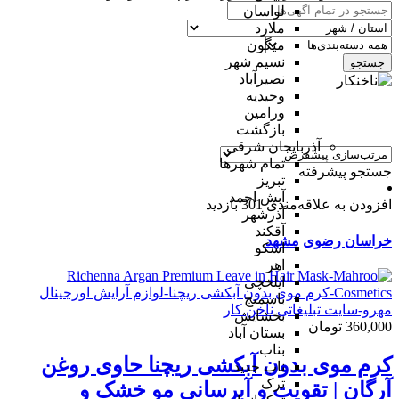
لواسان
ملارد
میگون
نسیم شهر
جستجو
نصیرآباد
وحیدیه
ورامین
بازگشت
آذربایجان شرقی
تمام شهر‌ها
جستجو پیشرفته
تبریز
آبش احمد
افزودن به علاقه‌مندی
301 بازدید
آذرشهر
آقکند
خراسان رضوی
مشهد
اسکو
اهر
ایلخچی
باسمنج
بخشایش
360,000 تومان
بستان آباد
بناب
کرم موی بدون آبکشی ریچنا حاوی روغن
ناب جدید
ترک
آرگان | تقویت و آبرسانی مو خشک و