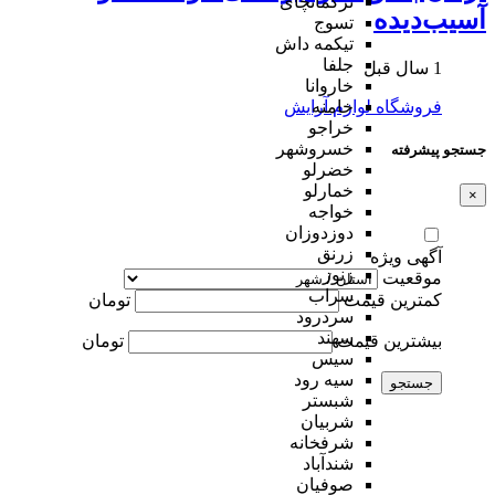
ترکمانچای
آسیب‌دیده
تسوج
تیکمه داش
جلفا
1 سال قبل
خاروانا
فروشگاه لوازم آرایش
خامنه
خراجو
خسروشهر
جستجو پیشرفته
خضرلو
خمارلو
×
خواجه
دوزدوزان
زرنق
آگهی ویژه
زنوز
موقعیت
سراب
کمترین قیمت
تومان
سردرود
سهند
بیشترین قیمت
تومان
سیس
سیه رود
جستجو
شبستر
شربیان
شرفخانه
شندآباد
صوفیان