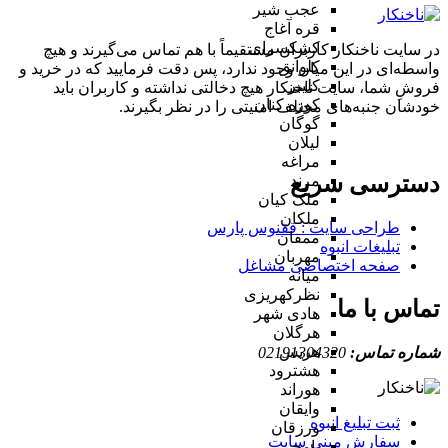
عجب شیر
قره آغاج
کشکسرای
در سایت ناخنکار کاربران مستقیماً با هم تماس می‌گیرند و هیچ
کلوانق
واسطه‌ای در این میان وجود ندارد، پس دقت فرمایید که در خرید و
کلیبر
فروشِ شما، سایت ناخنکار هیچ دخالتی نداشته و کاربران باید
کوزه کنان
خودشان جنبه‌های مختلف امنیتی را در نظر بگیرند.
گوگان
لیلان
مراغه
دسترسی سریع
مرند
ملک کیان
ملکان
طراحی سایت :‌ ققنوس پارس
ممقان
تبلیغات انبوه
مهربان
صفحه اختصاصی مشاغل
میانه
نظرکهریزی
تماس با ما
هادی شهر
هرگلان
هریس
شماره تماس:
02191304320
هشترود
هوراند
وایقان
ثبت تبلیغ انبوه
ورزقان
سفارش مینی سایت
یامچی