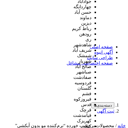
جوادآباد
چهاردانگه
حسن آباد
دماوند
دیزین
رباط کریم
رودهن
ری
شاهدشهر
صفحه اصلی
شریف آباد
آگهی انبوه
شمشک
طراحی سایت
شهریار
صفحه اختصاصی مشاغل
صالح آباد
صباشهر
صفادشت
فردوسیه
گلستان
فشم
فیروزکوه
قدس
دسته‌بندی‌ها
قرچک
ثبت آگهی
قیامدشت
کهریزک
خانه
/ محصولات برچسب خورده “نرم‌کننده مو بدون آبکشی”
کیلان