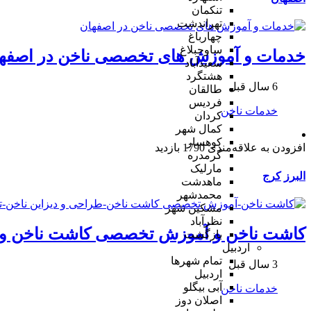
تنکمان
تهراندشت
چهارباغ
ساوجبلاغ
خدمات و آموزش های تخصصی ناخن در اصفه
سعیدآباد
هشتگرد
6 سال قبل
طالقان
فردیس
خدمات ناخن
کردان
کمال شهر
کوهسار
افزودن به علاقه‌مندی
1790 بازدید
گرمدره
مارلیک
البرز
کرج
ماهدشت
محمدشهر
مشکین شهر
نظرآباد
کاشت ناخن و آموزش تخصصی کاشت ناخن و ط
بازگشت
اردبیل
تمام شهر‌ها
3 سال قبل
اردبیل
آبی بیگلو
خدمات ناخن
اصلان دوز