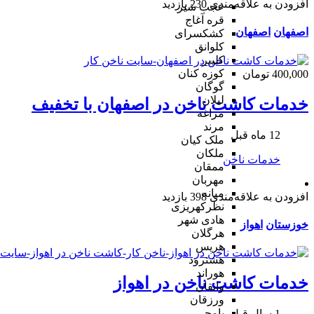
افزودن به علاقه‌مندی
230 بازدید
عجب شیر
قره آغاج
اصفهان
اصفهان
کشکسرای
کلوانق
کلیبر
کوزه کنان
400,000 تومان
گوگان
لیلان
خدمات کاشت ناخن در اصفهان با تخفیف
مراغه
مرند
12 ماه قبل
ملک کیان
ملکان
خدمات ناخن
ممقان
مهربان
میانه
افزودن به علاقه‌مندی
398 بازدید
نظرکهریزی
هادی شهر
خوزستان
اهواز
هرگلان
هریس
هشترود
هوراند
خدمات کاشت ناخن در اهواز
وایقان
ورزقان
یامچی
1 سال قبل