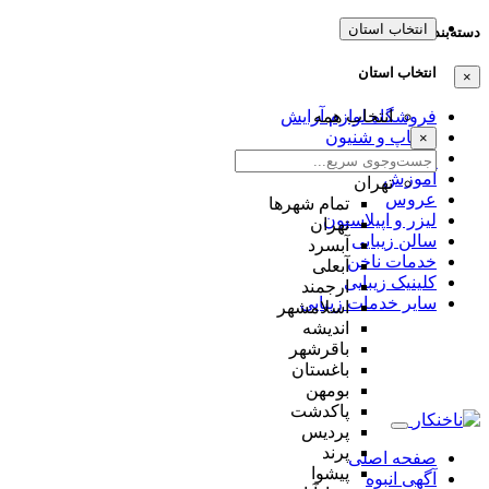
انتخاب استان
دسته‌بندی‌ها
انتخاب استان
×
انتخاب همه
فروشگاه لوازم آرایش
میکاپ و شنیون
×
مژه و ابرو
آموزش
تهران
عروس
تمام شهر‌ها
لیزر و اپیلاسیون
تهران
سالن زیبایی
آبسرد
خدمات ناخن
آبعلی
کلینیک زیبایی
ارجمند
سایر خدمات زیبایی
اسلامشهر
اندیشه
باقرشهر
باغستان
بومهن
پاکدشت
پردیس
پرند
صفحه اصلی
پیشوا
آگهی انبوه