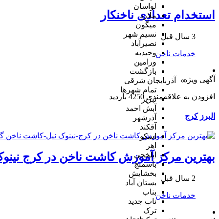
لواسان
استخدام تعدادی ناخنکار
ملارد
میگون
نسیم شهر
3 سال قبل
نصیرآباد
وحیدیه
خدمات ناخن
ورامین
بازگشت
آگهی ویژه
آذربایجان شرقی
تمام شهر‌ها
افزودن به علاقه‌مندی
4250 بازدید
تبریز
آبش احمد
البرز
کرج
آذرشهر
آقکند
اسکو
اهر
بهترین مرکز آموزش کاشت ناخن در کرج نینوک
ایلخچی
باسمنج
بخشایش
2 سال قبل
بستان آباد
بناب
خدمات ناخن
ناب جدید
ترک