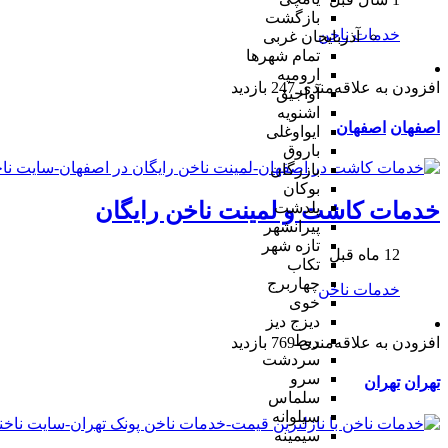
بازگشت
خدمات ناخن
آذربایجان غربی
تمام شهر‌ها
ارومیه
افزودن به علاقه‌مندی
247 بازدید
آواجیق
اشنویه
اصفهان
اصفهان
ایواوغلی
باروق
بازرگان
بوکان
خدمات کاشت و لمینت ناخن رایگان
پلدشت
پیرانشهر
تازه شهر
12 ماه قبل
تکاب
چهاربرج
خدمات ناخن
خوی
دیزج دیز
ربط
افزودن به علاقه‌مندی
769 بازدید
سردشت
سرو
تهران
تهران
سلماس
سیلوانه
سیمینه