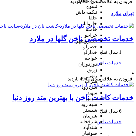
ترکمانچای
افزودن به علاقه‌مندی
303 بازدید
تسوج
تیکمه داش
تهران
ملارد
جلفا
خاروانا
خامنه
خراجو
خدمات تخصصی ناخن گلها در ملارد
خسروشهر
خضرلو
1 سال قبل
خمارلو
خواجه
خدمات ناخن
دوزدوزان
زرنق
زنوز
افزودن به علاقه‌مندی
4942 بازدید
سراب
سردرود
سهند
خدمات کاشت ناخن با بهترین متد روز دنیا
سیس
سیه رود
شبستر
6 سال قبل
شربیان
خدمات ناخن
شرفخانه
شندآباد
صوفیان