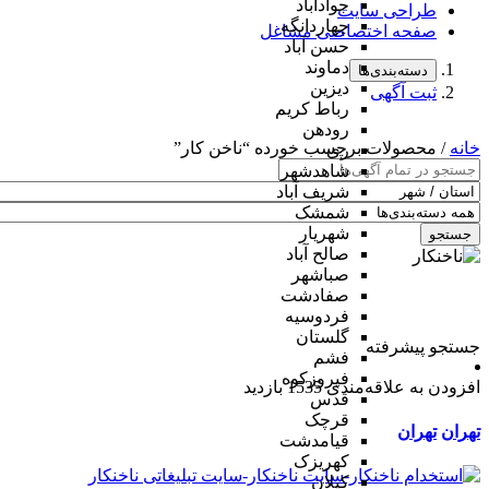
جوادآباد
طراحی سایت
چهاردانگه
صفحه اختصاصی مشاغل
حسن آباد
دماوند
دسته‌بندی‌ها
دیزین
ثبت آگهی
رباط کریم
رودهن
خانه
/ محصولات برچسب خورده “ناخن کار”
ری
شاهدشهر
شریف آباد
شمشک
شهریار
جستجو
صالح آباد
صباشهر
صفادشت
فردوسیه
گلستان
جستجو پیشرفته
فشم
فیروزکوه
افزودن به علاقه‌مندی
1535 بازدید
قدس
قرچک
تهران
تهران
قیامدشت
کهریزک
کیلان