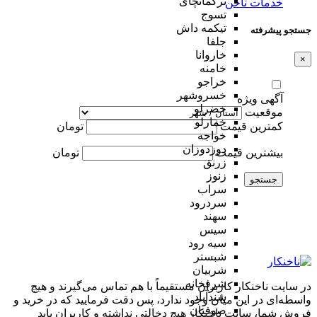
ترکمانچای
خدمات ناخن
تسوج
تیکمه داش
جستجو پیشرفته
جلفا
خاروانا
×
خامنه
خراجو
خسروشهر
آگهی ویژه
خضرلو
موقعیت
خمارلو
کمترین قیمت
تومان
خواجه
دوزدوزان
بیشترین قیمت
تومان
زرنق
زنوز
جستجو
سراب
سردرود
سهند
سیس
سیه رود
شبستر
شربیان
شرفخانه
در سایت ناخنکار کاربران مستقیماً با هم تماس می‌گیرند و هیچ
شندآباد
واسطه‌ای در این میان وجود ندارد، پس دقت فرمایید که در خرید و
صوفیان
فروشِ شما، سایت ناخنکار هیچ دخالتی نداشته و کاربران باید