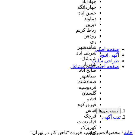
جوادآباد
چهاردانگه
حسن آباد
دماوند
دیزین
رباط کریم
رودهن
ری
شاهدشهر
صفحه اصلی
شریف آباد
آگهی انبوه
شمشک
طراحی سایت
شهریار
صفحه اختصاصی مشاغل
صالح آباد
صباشهر
صفادشت
فردوسیه
گلستان
فشم
فیروزکوه
قدس
دسته‌بندی‌ها
قرچک
ثبت آگهی
قیامدشت
کهریزک
خانه
/ محصولات برچسب خورده “ناخن کار در تهران”
کیلان