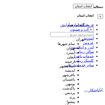
انتخاب استان
دسته‌بندی‌ها
انتخاب استان
×
انتخاب همه
فروشگاه لوازم آرایش
میکاپ و شنیون
×
مژه و ابرو
آموزش
تهران
عروس
تمام شهر‌ها
لیزر و اپیلاسیون
تهران
سالن زیبایی
آبسرد
خدمات ناخن
آبعلی
کلینیک زیبایی
ارجمند
سایر خدمات زیبایی
اسلامشهر
اندیشه
باقرشهر
باغستان
بومهن
پاکدشت
پردیس
پرند
پیشوا