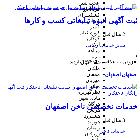
عجب شیر
قره آغاج
کشکسرای
ثبت آگهی انبوه تبلیغاتی کسب و کارها
کلوانق
کلیبر
کوزه کنان
2 سال قبل
گوگان
لیلان
سایر خدمات زیبایی
مراغه
مرند
افزودن به علاقه‌مندی
1536 بازدید
ملک کیان
ملکان
ممقان
اصفهان
اصفهان
مهربان
میانه
نظرکهریزی
هادی شهر
هرگلان
خدمات تخصصی ناخن اصفهان
هریس
هشترود
3 سال قبل
هوراند
وایقان
خدمات ناخن
ورزقان
یامچی