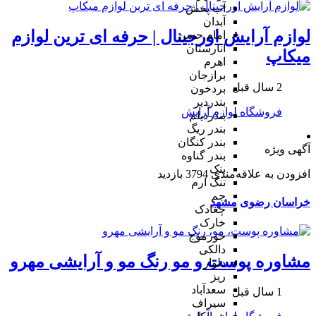
آب پخش
آبدان
لوازم آرایش اورجینال | حرفه ای ترین لوازم
امام حسن
انارستان
میکاپ
اهرم
برازجان
2 سال قبل
بردخون
بندردیر
فروشگاه لوازم آرایش
بندردیلم
بندر ریگ
بندر کنگان
آگهی ویژه
بندر گناوه
بنک
افزودن به علاقه‌مندی
3794 بازدید
تنگ ارم
جم
خراسان رضوی
مشهد
چغادک
خارک
خورموج
دالکی
مشاوره پوست و مو رنگ مو و آرایشی مهرو
دلوار
ریز
سعدآباد
1 سال قبل
سیراف