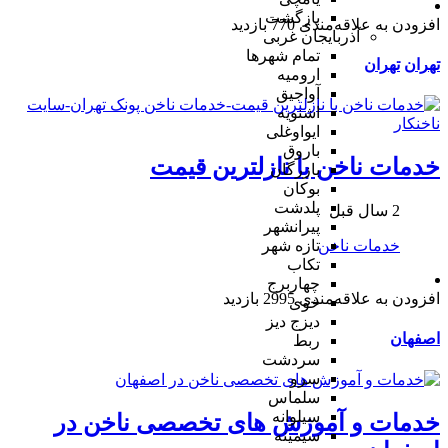
بازگشت
افزودن به علاقه‌مندی
770 بازدید
آذربایجان غربی
تمام شهر‌ها
تهران
تهران
ارومیه
آواجیق
اشنویه
ایواوغلی
باروق
خدمات ناخن با نازلترین قیمت
بازرگان
بوکان
پلدشت
2 سال قبل
پیرانشهر
خدمات ناخن
تازه شهر
تکاب
چهاربرج
افزودن به علاقه‌مندی
2995 بازدید
خوی
دیزج دیز
اصفهان
ربط
سردشت
سرو
سلماس
سیلوانه
خدمات و آموزش های تخصصی ناخن در
سیمینه