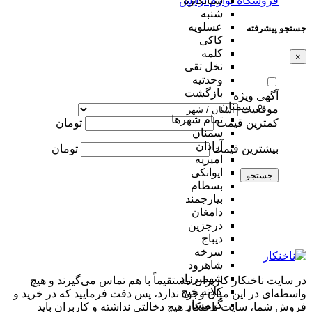
شبانکاره
فروشگاه لوازم آرایش
شنبه
عسلویه
جستجو پیشرفته
کاکی
کلمه
×
نخل تقی
وحدتیه
بازگشت
آگهی ویژه
سمنان
موقعیت
تمام شهر‌ها
کمترین قیمت
تومان
سمنان
آرادان
بیشترین قیمت
تومان
امیریه
ایوانکی
جستجو
بسطام
بیارجمند
دامغان
درجزین
دیباج
سرخه
شاهرود
شهمیرزاد
در سایت ناخنکار کاربران مستقیماً با هم تماس می‌گیرند و هیچ
کلاته خیج
واسطه‌ای در این میان وجود ندارد، پس دقت فرمایید که در خرید و
گرمسار
فروشِ شما، سایت ناخنکار هیچ دخالتی نداشته و کاربران باید