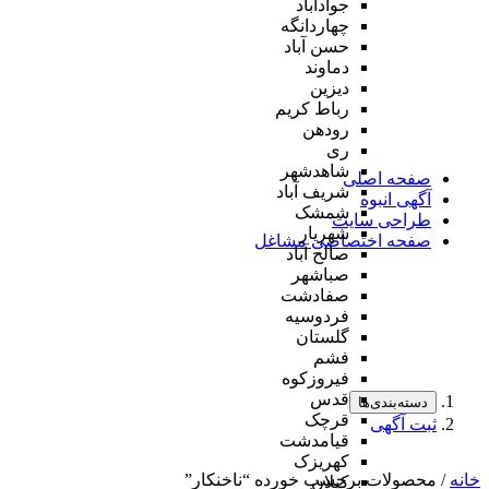
جوادآباد
چهاردانگه
حسن آباد
دماوند
دیزین
رباط کریم
رودهن
ری
شاهدشهر
صفحه اصلی
شریف آباد
آگهی انبوه
شمشک
طراحی سایت
شهریار
صفحه اختصاصی مشاغل
صالح آباد
صباشهر
صفادشت
فردوسیه
گلستان
فشم
فیروزکوه
قدس
دسته‌بندی‌ها
قرچک
ثبت آگهی
قیامدشت
کهریزک
خانه
/ محصولات برچسب خورده “ناخنکار”
کیلان