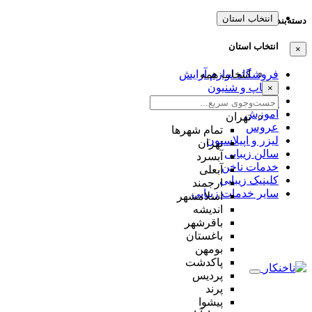
انتخاب استان
دسته‌بندی‌ها
انتخاب استان
×
انتخاب همه
فروشگاه لوازم آرایش
میکاپ و شنیون
×
مژه و ابرو
آموزش
تهران
عروس
تمام شهر‌ها
لیزر و اپیلاسیون
تهران
سالن زیبایی
آبسرد
خدمات ناخن
آبعلی
کلینیک زیبایی
ارجمند
سایر خدمات زیبایی
اسلامشهر
اندیشه
باقرشهر
باغستان
بومهن
پاکدشت
پردیس
پرند
پیشوا