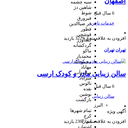
اصفهان
سیه چشمه
شاهین دژ
شوط
6 سال قبل
فیرورق
خدمات ناخن
قر ضیاالدین
قطور
قوشچی
افزودن به علاقه‌مندی
3229 بازدید
کشاورز
گردکشانه
تهران
تهران
ماکو
محمدیار
محمودآباد
مهاباد
سالن زیبایی مادر و کودک ارسی
میاندوآب
میرآباد
نالوس
6 سال قبل
نقده
نوشین
سالن زیبایی
بازگشت
البرز
تمام شهر‌ها
آگهی ویژه
کرج
افزودن به علاقه‌مندی
2367 بازدید
اسارا
اشتهارد