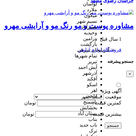
خراسان رضوی
مشهد
لواسان
ملارد
میگون
نسیم شهر
مشاوره پوست و مو رنگ مو و آرایشی مهرو
نصیرآباد
وحیدیه
ورامین
1 سال قبل
بازگشت
فروشگاه لوازم آرایش
آذربایجان شرقی
تمام شهر‌ها
تبریز
جستجو پیشرفته
آبش احمد
آذرشهر
×
آقکند
اسکو
اهر
آگهی ویژه
ایلخچی
موقعیت
باسمنج
کمترین قیمت
تومان
بخشایش
بستان آباد
بیشترین قیمت
تومان
بناب
ناب جدید
جستجو
ترک