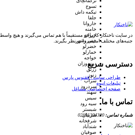
ترکمانچای
تسوج
تیکمه داش
جلفا
خاروانا
خامنه
خراجو
در سایت ناخنکار کاربران مستقیماً با هم تماس می‌گیرند و هیچ واسطه
خسروشهر
جنبه‌های مختلف امنیتی را در نظر بگیرند.
خضرلو
خمارلو
خواجه
دسترسی سریع
دوزدوزان
زرنق
زنوز
طراحی سایت :‌ ققنوس پارس
سراب
تبلیغات انبوه
سردرود
صفحه اختصاصی مشاغل
سهند
سیس
تماس با ما
سیه رود
شبستر
شماره تماس:
02191304320
شربیان
شرفخانه
شندآباد
صوفیان