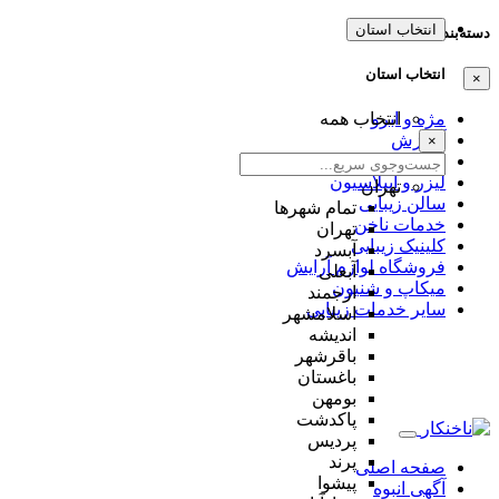
انتخاب استان
دسته‌بندی‌ها
انتخاب استان
×
مژه و ابرو
انتخاب همه
آموزش
×
عروس
لیزر و اپیلاسیون
تهران
سالن زیبایی
تمام شهر‌ها
خدمات ناخن
تهران
کلینیک زیبایی
آبسرد
فروشگاه لوازم آرایش
آبعلی
میکاپ و شنیون
ارجمند
سایر خدمات زیبایی
اسلامشهر
اندیشه
باقرشهر
باغستان
بومهن
پاکدشت
پردیس
پرند
صفحه اصلی
پیشوا
آگهی انبوه