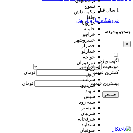
ترکمانچای
تسوج
1 سال قبل
تیکمه داش
جلفا
فروشگاه لوازم آرایش
خاروانا
خامنه
جستجو پیشرفته
خراجو
خسروشهر
×
خضرلو
خمارلو
خواجه
آگهی ویژه
دوزدوزان
موقعیت
زرنق
کمترین قیمت
تومان
زنوز
سراب
بیشترین قیمت
تومان
سردرود
سهند
جستجو
سیس
سیه رود
شبستر
شربیان
شرفخانه
شندآباد
صوفیان