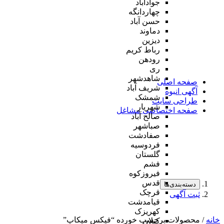
جوادآباد
چهاردانگه
حسن آباد
دماوند
دیزین
رباط کریم
رودهن
ری
شاهدشهر
صفحه اصلی
شریف آباد
آگهی انبوه
شمشک
طراحی سایت
شهریار
صفحه اختصاصی مشاغل
صالح آباد
صباشهر
صفادشت
فردوسیه
گلستان
فشم
فیروزکوه
قدس
دسته‌بندی‌ها
قرچک
ثبت آگهی
قیامدشت
کهریزک
خانه
/ محصولات برچسب خورده “فیکس میکاپ”
کیلان