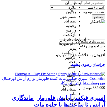
لواسان
ملارد
میگون
نسیم شهر
جستجو
نصیرآباد
وحیدیه
ورامین
بازگشت
آذربایجان شرقی
تمام شهر‌ها
جستجو پیشرفته
تبریز
آبش احمد
افزودن به علاقه‌مندی
298 بازدید
آذرشهر
آقکند
خراسان رضوی
مشهد
اسکو
اهر
ایلخچی
باسمنج
بخشایش
385,000 تومان
بستان آباد
بناب
اسپری فیکس آرایش فلورمار | ماندگاری
ناب جدید
ترک
آرایش تا ساعت‌ها با جلوه مات