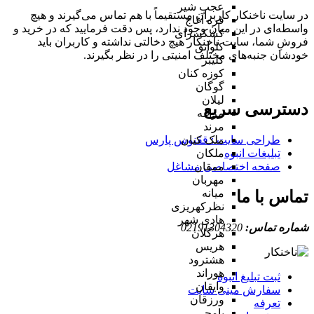
عجب شیر
در سایت ناخنکار کاربران مستقیماً با هم تماس می‌گیرند و هیچ
قره آغاج
واسطه‌ای در این میان وجود ندارد، پس دقت فرمایید که در خرید و
کشکسرای
فروشِ شما، سایت ناخنکار هیچ دخالتی نداشته و کاربران باید
کلوانق
خودشان جنبه‌های مختلف امنیتی را در نظر بگیرند.
کلیبر
کوزه کنان
گوگان
لیلان
دسترسی سریع
مراغه
مرند
طراحی سایت :‌ ققنوس پارس
ملک کیان
تبلیغات انبوه
ملکان
صفحه اختصاصی مشاغل
ممقان
مهربان
میانه
تماس با ما
نظرکهریزی
هادی شهر
شماره تماس:
02191304320
هرگلان
هریس
هشترود
هوراند
ثبت تبلیغ انبوه
وایقان
سفارش مینی سایت
ورزقان
تعرفه
یامچی