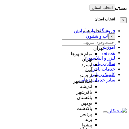
انتخاب استان
دسته‌بندی‌ها
انتخاب استان
×
انتخاب همه
فروشگاه لوازم آرایش
میکاپ و شنیون
×
مژه و ابرو
آموزش
تهران
عروس
تمام شهر‌ها
لیزر و اپیلاسیون
تهران
سالن زیبایی
آبسرد
خدمات ناخن
آبعلی
کلینیک زیبایی
ارجمند
سایر خدمات زیبایی
اسلامشهر
اندیشه
باقرشهر
باغستان
بومهن
پاکدشت
پردیس
پرند
پیشوا