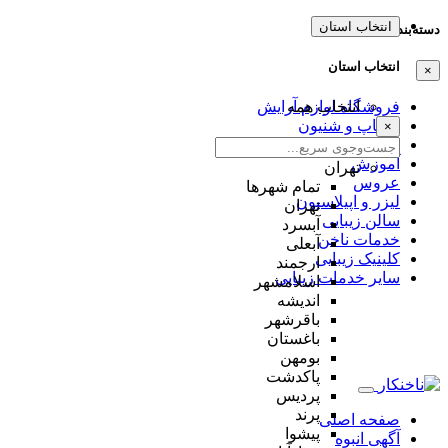
انتخاب استان
دسته‌بندی‌ها
انتخاب استان
×
انتخاب همه
فروشگاه لوازم آرایش
میکاپ و شنیون
×
مژه و ابرو
آموزش
تهران
عروس
تمام شهر‌ها
لیزر و اپیلاسیون
تهران
سالن زیبایی
آبسرد
خدمات ناخن
آبعلی
کلینیک زیبایی
ارجمند
سایر خدمات زیبایی
اسلامشهر
اندیشه
باقرشهر
باغستان
بومهن
پاکدشت
پردیس
پرند
صفحه اصلی
پیشوا
آگهی انبوه