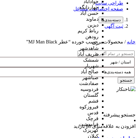
جوادآباد
طراحی سایت
چهاردانگه
صفحه اختصاصی مشاغل
حسن آباد
دماوند
دسته‌بندی‌ها
دیزین
ثبت آگهی
رباط کریم
رودهن
خانه
/ محصولات برچسب خورده “عطر MJ Man Black”
ری
شاهدشهر
شریف آباد
شمشک
شهریار
صالح آباد
صباشهر
جستجو
صفادشت
فردوسیه
گلستان
فشم
فیروزکوه
قدس
جستجو پیشرفته
قرچک
قیامدشت
افزودن به علاقه‌مندی
88 بازدید
کهریزک
کیلان