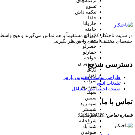
ترکمانچای
تسوج
تیکمه داش
جلفا
خاروانا
خامنه
خراجو
در سایت ناخنکار کاربران مستقیماً با هم تماس می‌گیرند و هیچ واسطه
خسروشهر
جنبه‌های مختلف امنیتی را در نظر بگیرند.
خضرلو
خمارلو
خواجه
دسترسی سریع
دوزدوزان
زرنق
زنوز
طراحی سایت :‌ ققنوس پارس
سراب
تبلیغات انبوه
سردرود
صفحه اختصاصی مشاغل
سهند
سیس
تماس با ما
سیه رود
شبستر
شماره تماس:
02191304320
شربیان
شرفخانه
شندآباد
صوفیان