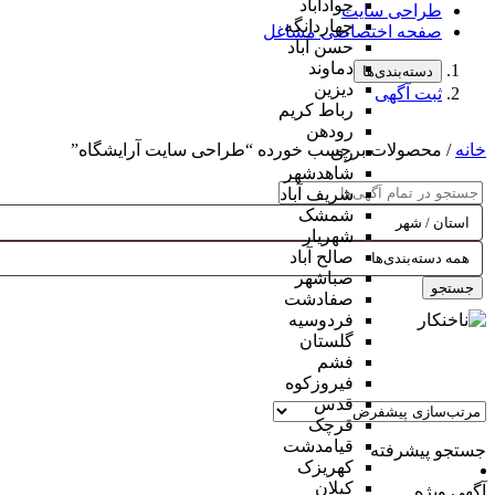
جوادآباد
طراحی سایت
چهاردانگه
صفحه اختصاصی مشاغل
حسن آباد
دماوند
دسته‌بندی‌ها
دیزین
ثبت آگهی
رباط کریم
رودهن
خانه
/ محصولات برچسب خورده “طراحی سایت آرایشگاه”
ری
شاهدشهر
شریف آباد
شمشک
شهریار
صالح آباد
صباشهر
جستجو
صفادشت
فردوسیه
گلستان
فشم
فیروزکوه
قدس
قرچک
قیامدشت
جستجو پیشرفته
کهریزک
کیلان
آگهی ویژه