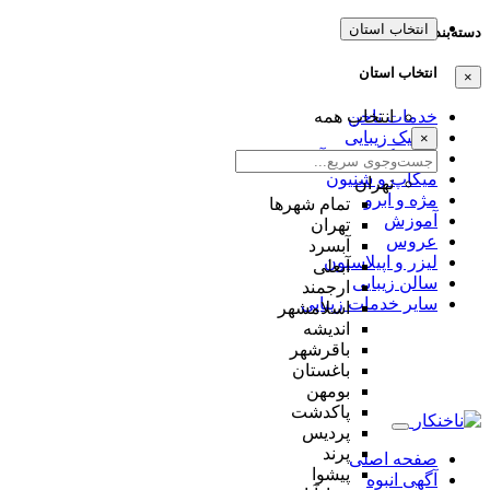
انتخاب استان
دسته‌بندی‌ها
انتخاب استان
×
خدمات ناخن
انتخاب همه
کلینیک زیبایی
×
فروشگاه لوازم آرایش
میکاپ و شنیون
تهران
مژه و ابرو
تمام شهر‌ها
آموزش
تهران
عروس
آبسرد
لیزر و اپیلاسیون
آبعلی
سالن زیبایی
ارجمند
سایر خدمات زیبایی
اسلامشهر
اندیشه
باقرشهر
باغستان
بومهن
پاکدشت
پردیس
پرند
صفحه اصلی
پیشوا
آگهی انبوه