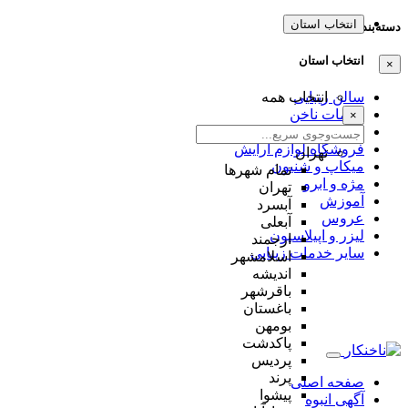
انتخاب استان
دسته‌بندی‌ها
انتخاب استان
×
سالن زیبایی
انتخاب همه
خدمات ناخن
×
کلینیک زیبایی
فروشگاه لوازم آرایش
تهران
میکاپ و شنیون
تمام شهر‌ها
مژه و ابرو
تهران
آموزش
آبسرد
عروس
آبعلی
لیزر و اپیلاسیون
ارجمند
سایر خدمات زیبایی
اسلامشهر
اندیشه
باقرشهر
باغستان
بومهن
پاکدشت
پردیس
پرند
صفحه اصلی
پیشوا
آگهی انبوه