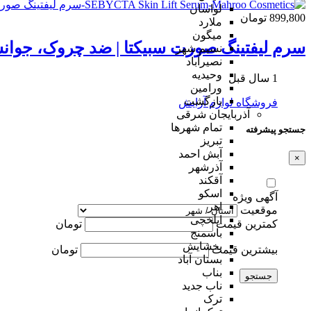
لواسان
899,800 تومان
ملارد
میگون
سرم لیفتینگ صورت سبیکتا | ضد چروک، جوان
نسیم شهر
نصیرآباد
وحیدیه
1 سال قبل
ورامین
بازگشت
فروشگاه لوازم آرایش
آذربایجان شرقی
تمام شهر‌ها
جستجو پیشرفته
تبریز
آبش احمد
×
آذرشهر
آقکند
اسکو
آگهی ویژه
اهر
موقعیت
ایلخچی
کمترین قیمت
تومان
باسمنج
بخشایش
بیشترین قیمت
تومان
بستان آباد
بناب
جستجو
ناب جدید
ترک