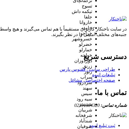
ترکمانچای
تسوج
تیکمه داش
جلفا
خاروانا
خامنه
در سایت ناخنکار کاربران مستقیماً با هم تماس می‌گیرند و هیچ واسطه
خراجو
جنبه‌های مختلف امنیتی را در نظر بگیرند.
خسروشهر
خضرلو
خمارلو
خواجه
دسترسی سریع
دوزدوزان
زرنق
طراحی سایت :‌ ققنوس پارس
زنوز
تبلیغات انبوه
سراب
صفحه اختصاصی مشاغل
سردرود
سهند
تماس با ما
سیس
سیه رود
شبستر
شماره تماس:
02191304320
شربیان
شرفخانه
شندآباد
ثبت تبلیغ انبوه
صوفیان