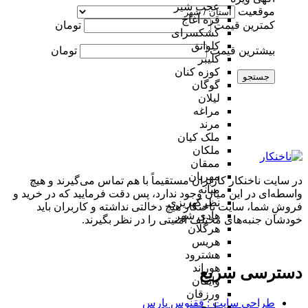
عجب شیر
موقعیت
قره آغاج
کمترین قیمت
تومان
کشکسرای
کلوانق
بیشترین قیمت
تومان
کلیبر
کوزه کنان
جستجو
گوگان
لیلان
مراغه
مرند
ملک کیان
ملکان
ممقان
مهربان
در سایت ناخنکار کاربران مستقیماً با هم تماس می‌گیرند و هیچ
میانه
واسطه‌ای در این میان وجود ندارد، پس دقت فرمایید که در خرید و
نظرکهریزی
فروشِ شما، سایت ناخنکار هیچ دخالتی نداشته و کاربران باید
هادی شهر
خودشان جنبه‌های مختلف امنیتی را در نظر بگیرند.
هرگلان
هریس
هشترود
هوراند
دسترسی سریع
وایقان
ورزقان
طراحی سایت :‌ ققنوس پارس
یامچی