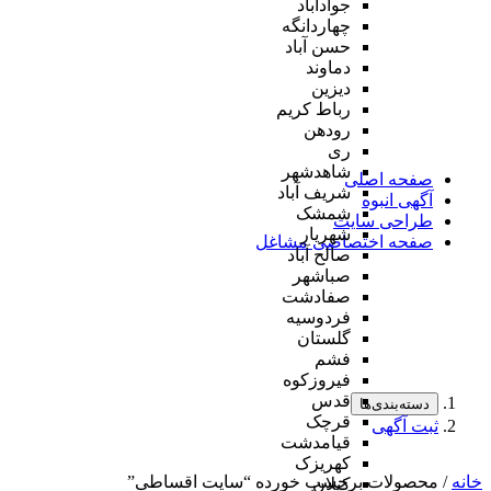
جوادآباد
چهاردانگه
حسن آباد
دماوند
دیزین
رباط کریم
رودهن
ری
شاهدشهر
صفحه اصلی
شریف آباد
آگهی انبوه
شمشک
طراحی سایت
شهریار
صفحه اختصاصی مشاغل
صالح آباد
صباشهر
صفادشت
فردوسیه
گلستان
فشم
فیروزکوه
قدس
دسته‌بندی‌ها
قرچک
ثبت آگهی
قیامدشت
کهریزک
خانه
/ محصولات برچسب خورده “سایت اقساطی”
کیلان