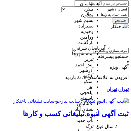
لواسان
ملارد
میگون
نسیم شهر
جستجو
نصیرآباد
وحیدیه
ورامین
بازگشت
آذربایجان شرقی
تمام شهر‌ها
جستجو پیشرفته
تبریز
آبش احمد
آگهی ویژه
آذرشهر
آقکند
افزودن به علاقه‌مندی
2278 بازدید
اسکو
اهر
تهران
تهران
ایلخچی
باسمنج
بخشایش
بستان آباد
ثبت آگهی انبوه تبلیغاتی کسب و کارها
بناب
ناب جدید
ترک
2 سال قبل