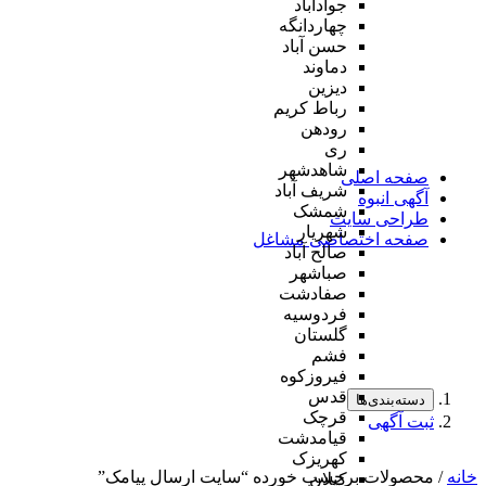
جوادآباد
چهاردانگه
حسن آباد
دماوند
دیزین
رباط کریم
رودهن
ری
شاهدشهر
صفحه اصلی
شریف آباد
آگهی انبوه
شمشک
طراحی سایت
شهریار
صفحه اختصاصی مشاغل
صالح آباد
صباشهر
صفادشت
فردوسیه
گلستان
فشم
فیروزکوه
قدس
دسته‌بندی‌ها
قرچک
ثبت آگهی
قیامدشت
کهریزک
خانه
/ محصولات برچسب خورده “سایت ارسال پیامک”
کیلان