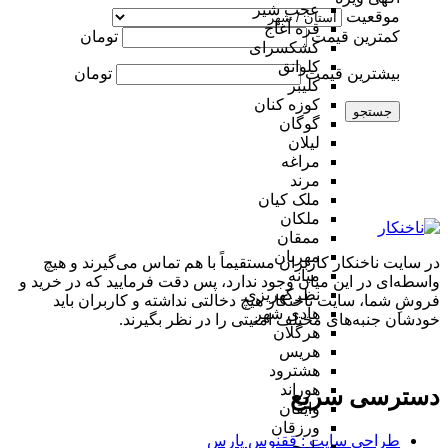
عجب شیر
موقعیت
قره آغاج
کمترین قیمت
تومان
کشکسرای
کلوانق
بیشترین قیمت
تومان
کلیبر
کوزه کنان
جستجو
گوگان
لیلان
مراغه
مرند
ملک کیان
ملکان
ممقان
مهربان
در سایت ناخنکار کاربران مستقیماً با هم تماس می‌گیرند و هیچ
میانه
واسطه‌ای در این میان وجود ندارد، پس دقت فرمایید که در خرید و
نظرکهریزی
فروشِ شما، سایت ناخنکار هیچ دخالتی نداشته و کاربران باید
هادی شهر
خودشان جنبه‌های مختلف امنیتی را در نظر بگیرند.
هرگلان
هریس
هشترود
هوراند
دسترسی سریع
وایقان
ورزقان
طراحی سایت :‌ ققنوس پارس
یامچی