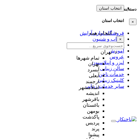
انتخاب استان
دسته‌بندی‌ها
انتخاب استان
×
انتخاب همه
فروشگاه لوازم آرایش
میکاپ و شنیون
×
مژه و ابرو
آموزش
تهران
عروس
تمام شهر‌ها
لیزر و اپیلاسیون
تهران
سالن زیبایی
آبسرد
خدمات ناخن
آبعلی
کلینیک زیبایی
ارجمند
سایر خدمات زیبایی
اسلامشهر
اندیشه
باقرشهر
باغستان
بومهن
پاکدشت
پردیس
پرند
پیشوا