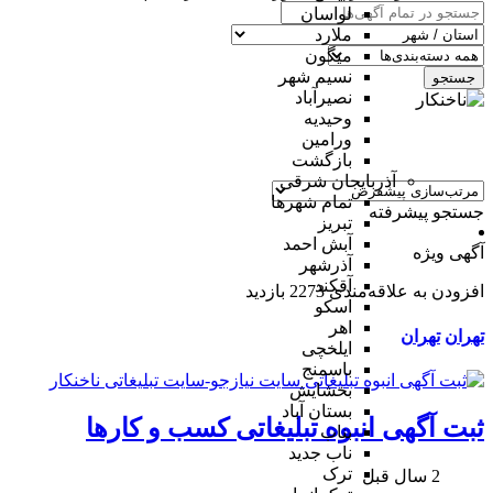
لواسان
ملارد
میگون
نسیم شهر
جستجو
نصیرآباد
وحیدیه
ورامین
بازگشت
آذربایجان شرقی
تمام شهر‌ها
جستجو پیشرفته
تبریز
آبش احمد
آگهی ویژه
آذرشهر
آقکند
افزودن به علاقه‌مندی
2273 بازدید
اسکو
اهر
تهران
تهران
ایلخچی
باسمنج
بخشایش
بستان آباد
ثبت آگهی انبوه تبلیغاتی کسب و کارها
بناب
ناب جدید
ترک
2 سال قبل