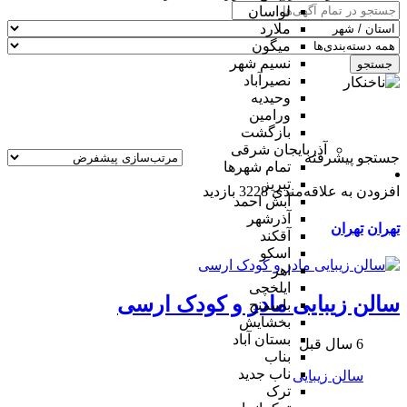
لواسان
ملارد
میگون
نسیم شهر
جستجو
نصیرآباد
وحیدیه
ورامین
بازگشت
آذربایجان شرقی
جستجو پیشرفته
تمام شهر‌ها
تبریز
افزودن به علاقه‌مندی
3228 بازدید
آبش احمد
آذرشهر
تهران
تهران
آقکند
اسکو
اهر
ایلخچی
سالن زیبایی مادر و کودک ارسی
باسمنج
بخشایش
بستان آباد
6 سال قبل
بناب
ناب جدید
سالن زیبایی
ترک