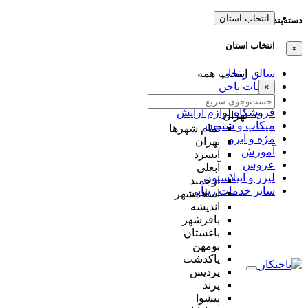
انتخاب استان
دسته‌بندی‌ها
انتخاب استان
×
سالن زیبایی
انتخاب همه
خدمات ناخن
×
کلینیک زیبایی
فروشگاه لوازم آرایش
تهران
میکاپ و شنیون
تمام شهر‌ها
مژه و ابرو
تهران
آموزش
آبسرد
عروس
آبعلی
لیزر و اپیلاسیون
ارجمند
سایر خدمات زیبایی
اسلامشهر
اندیشه
باقرشهر
باغستان
بومهن
پاکدشت
پردیس
پرند
پیشوا