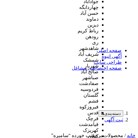
جوادآباد
چهاردانگه
حسن آباد
دماوند
دیزین
رباط کریم
رودهن
ری
شاهدشهر
صفحه اصلی
شریف آباد
آگهی انبوه
شمشک
طراحی سایت
شهریار
صفحه اختصاصی مشاغل
صالح آباد
صباشهر
صفادشت
فردوسیه
گلستان
فشم
فیروزکوه
قدس
دسته‌بندی‌ها
قرچک
ثبت آگهی
قیامدشت
کهریزک
خانه
/ محصولات برچسب خورده “سامبره”
کیلان