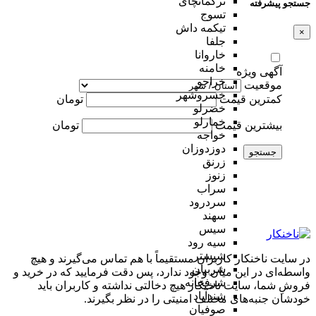
ترکمانچای
جستجو پیشرفته
تسوج
تیکمه داش
×
جلفا
خاروانا
خامنه
آگهی ویژه
خراجو
موقعیت
خسروشهر
کمترین قیمت
تومان
خضرلو
خمارلو
بیشترین قیمت
تومان
خواجه
دوزدوزان
جستجو
زرنق
زنوز
سراب
سردرود
سهند
سیس
سیه رود
شبستر
در سایت ناخنکار کاربران مستقیماً با هم تماس می‌گیرند و هیچ
شربیان
واسطه‌ای در این میان وجود ندارد، پس دقت فرمایید که در خرید و
شرفخانه
فروشِ شما، سایت ناخنکار هیچ دخالتی نداشته و کاربران باید
شندآباد
خودشان جنبه‌های مختلف امنیتی را در نظر بگیرند.
صوفیان