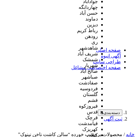
جوادآباد
چهاردانگه
حسن آباد
دماوند
دیزین
رباط کریم
رودهن
ری
شاهدشهر
صفحه اصلی
شریف آباد
آگهی انبوه
شمشک
طراحی سایت
شهریار
صفحه اختصاصی مشاغل
صالح آباد
صباشهر
صفادشت
فردوسیه
گلستان
فشم
فیروزکوه
قدس
دسته‌بندی‌ها
قرچک
ثبت آگهی
قیامدشت
کهریزک
خانه
/ محصولات برچسب خورده “سالن کاشت ناخن نینوک”
کیلان