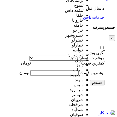
ترکمانچای
تسوج
2 سال قبل
تیکمه داش
جلفا
خدمات ناخن
خاروانا
خامنه
جستجو پیشرفته
خراجو
خسروشهر
×
خضرلو
خمارلو
خواجه
آگهی ویژه
دوزدوزان
موقعیت
زرنق
کمترین قیمت
تومان
زنوز
سراب
بیشترین قیمت
تومان
سردرود
سهند
جستجو
سیس
سیه رود
شبستر
شربیان
شرفخانه
شندآباد
صوفیان