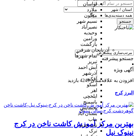
لواسان
ملارد
میگون
نسیم شهر
جستجو
نصیرآباد
وحیدیه
ورامین
بازگشت
آذربایجان شرقی
تمام شهر‌ها
جستجو پیشرفته
تبریز
آبش احمد
آگهی ویژه
آذرشهر
آقکند
افزودن به علاقه‌مندی
4249 بازدید
اسکو
اهر
البرز
کرج
ایلخچی
باسمنج
بخشایش
بستان آباد
بناب
بهترین مرکز آموزش کاشت ناخن در کرج
ناب جدید
ترک
نینوک نیل