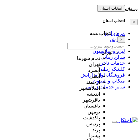
انتخاب استان
دسته‌بندی‌ها
انتخاب استان
×
مژه و ابرو
انتخاب همه
آموزش
×
عروس
لیزر و اپیلاسیون
تهران
سالن زیبایی
تمام شهر‌ها
خدمات ناخن
تهران
کلینیک زیبایی
آبسرد
فروشگاه لوازم آرایش
آبعلی
میکاپ و شنیون
ارجمند
سایر خدمات زیبایی
اسلامشهر
اندیشه
باقرشهر
باغستان
بومهن
پاکدشت
پردیس
پرند
پیشوا