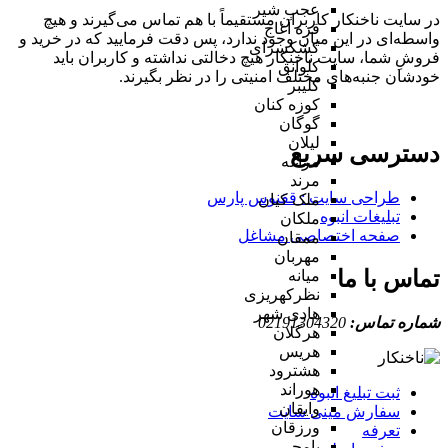
عجب شیر
در سایت ناخنکار کاربران مستقیماً با هم تماس می‌گیرند و هیچ
قره آغاج
واسطه‌ای در این میان وجود ندارد، پس دقت فرمایید که در خرید و
کشکسرای
فروشِ شما، سایت ناخنکار هیچ دخالتی نداشته و کاربران باید
کلوانق
خودشان جنبه‌های مختلف امنیتی را در نظر بگیرند.
کلیبر
کوزه کنان
گوگان
لیلان
دسترسی سریع
مراغه
مرند
طراحی سایت :‌ ققنوس پارس
ملک کیان
تبلیغات انبوه
ملکان
صفحه اختصاصی مشاغل
ممقان
مهربان
تماس با ما
میانه
نظرکهریزی
هادی شهر
شماره تماس:
02191304320
هرگلان
هریس
هشترود
هوراند
ثبت تبلیغ انبوه
وایقان
سفارش مینی سایت
ورزقان
تعرفه
یامچی