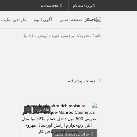
ورود / ثبت نام
علاقه‌مندی ها
صفحه اصلی
آگهی انبوه
طراحی سایت
/ محصولات برچسب خورده “روغن ماکادمیا”
خانه
جستجو پیشرفته
340 بازدید
خراسان رضوی
مشهد