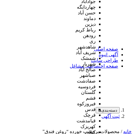
جوادآباد
چهاردانگه
حسن آباد
دماوند
دیزین
رباط کریم
رودهن
ری
شاهدشهر
صفحه اصلی
شریف آباد
آگهی انبوه
شمشک
طراحی سایت
شهریار
صفحه اختصاصی مشاغل
صالح آباد
صباشهر
صفادشت
فردوسیه
گلستان
فشم
فیروزکوه
قدس
دسته‌بندی‌ها
قرچک
ثبت آگهی
قیامدشت
کهریزک
خانه
/ محصولات برچسب خورده “روغن فندق”
کیلان