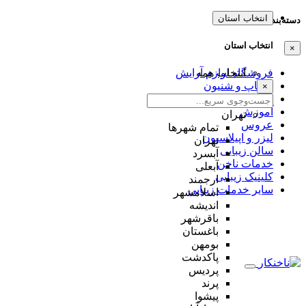
انتخاب استان
دسته‌بندی‌ها
انتخاب استان
×
انتخاب همه
فروشگاه لوازم آرایش
میکاپ و شنیون
×
مژه و ابرو
آموزش
تهران
عروس
تمام شهر‌ها
لیزر و اپیلاسیون
تهران
سالن زیبایی
آبسرد
خدمات ناخن
آبعلی
کلینیک زیبایی
ارجمند
سایر خدمات زیبایی
اسلامشهر
اندیشه
باقرشهر
باغستان
بومهن
پاکدشت
پردیس
پرند
پیشوا