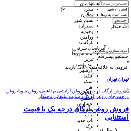
لواسان
ملارد
میگون
نسیم شهر
جستجو
نصیرآباد
وحیدیه
ورامین
بازگشت
آذربایجان شرقی
تمام شهر‌ها
جستجو پیشرفته
تبریز
آبش احمد
افزودن به علاقه‌مندی
1287 بازدید
آذرشهر
آقکند
تهران
تهران
اسکو
اهر
ایلخچی
باسمنج
بخشایش
فروش روغن آرگان درجه یک با قیمت
بستان آباد
بناب
استثنایی
ناب جدید
ترک
3 سال قبل