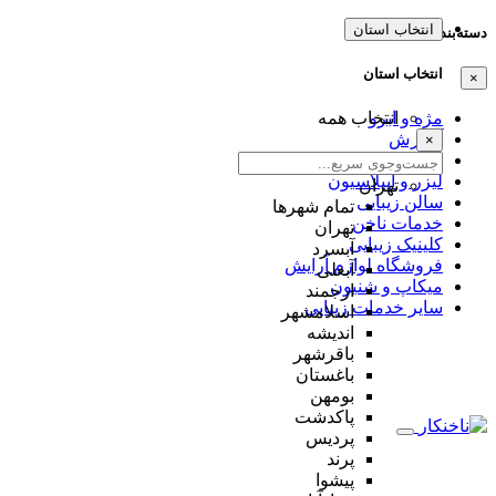
انتخاب استان
دسته‌بندی‌ها
انتخاب استان
×
مژه و ابرو
انتخاب همه
آموزش
×
عروس
لیزر و اپیلاسیون
تهران
سالن زیبایی
تمام شهر‌ها
خدمات ناخن
تهران
کلینیک زیبایی
آبسرد
فروشگاه لوازم آرایش
آبعلی
میکاپ و شنیون
ارجمند
سایر خدمات زیبایی
اسلامشهر
اندیشه
باقرشهر
باغستان
بومهن
پاکدشت
پردیس
پرند
پیشوا