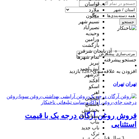
لواسان
ملارد
میگون
نسیم شهر
جستجو
نصیرآباد
وحیدیه
ورامین
بازگشت
آذربایجان شرقی
تمام شهر‌ها
جستجو پیشرفته
تبریز
آبش احمد
افزودن به علاقه‌مندی
1287 بازدید
آذرشهر
آقکند
تهران
تهران
اسکو
اهر
ایلخچی
باسمنج
بخشایش
فروش روغن آرگان درجه یک با قیمت
بستان آباد
بناب
استثنایی
ناب جدید
ترک
3 سال قبل