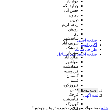
جوادآباد
چهاردانگه
حسن آباد
دماوند
دیزین
رباط کریم
رودهن
ری
شاهدشهر
صفحه اصلی
شریف آباد
آگهی انبوه
شمشک
طراحی سایت
شهریار
صفحه اختصاصی مشاغل
صالح آباد
صباشهر
صفادشت
فردوسیه
گلستان
فشم
فیروزکوه
قدس
دسته‌بندی‌ها
قرچک
ثبت آگهی
قیامدشت
کهریزک
خانه
/ محصولات برچسب خورده “روغن جوجوبا”
کیلان