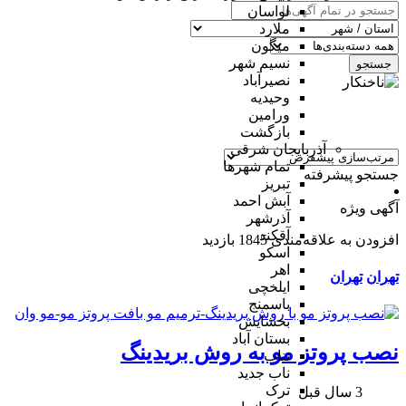
لواسان
ملارد
میگون
نسیم شهر
جستجو
نصیرآباد
وحیدیه
ورامین
بازگشت
آذربایجان شرقی
تمام شهر‌ها
جستجو پیشرفته
تبریز
آبش احمد
آگهی ویژه
آذرشهر
آقکند
افزودن به علاقه‌مندی
1845 بازدید
اسکو
اهر
تهران
تهران
ایلخچی
باسمنج
بخشایش
بستان آباد
نصب پروتز مو به روش بریدینگ
بناب
ناب جدید
ترک
3 سال قبل