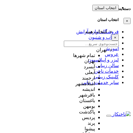
انتخاب استان
دسته‌بندی‌ها
انتخاب استان
×
انتخاب همه
فروشگاه لوازم آرایش
میکاپ و شنیون
×
مژه و ابرو
آموزش
تهران
عروس
تمام شهر‌ها
لیزر و اپیلاسیون
تهران
سالن زیبایی
آبسرد
خدمات ناخن
آبعلی
کلینیک زیبایی
ارجمند
سایر خدمات زیبایی
اسلامشهر
اندیشه
باقرشهر
باغستان
بومهن
پاکدشت
پردیس
پرند
پیشوا