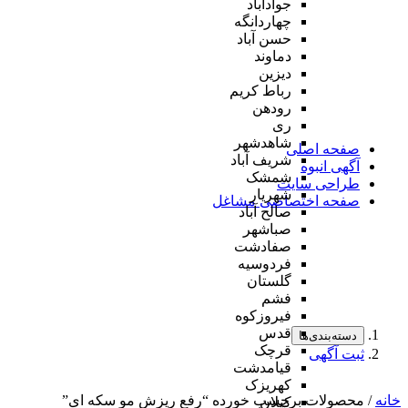
جوادآباد
چهاردانگه
حسن آباد
دماوند
دیزین
رباط کریم
رودهن
ری
شاهدشهر
صفحه اصلی
شریف آباد
آگهی انبوه
شمشک
طراحی سایت
شهریار
صفحه اختصاصی مشاغل
صالح آباد
صباشهر
صفادشت
فردوسیه
گلستان
فشم
فیروزکوه
قدس
دسته‌بندی‌ها
قرچک
ثبت آگهی
قیامدشت
کهریزک
خانه
/ محصولات برچسب خورده “رفع ریزش مو سکه ای”
کیلان