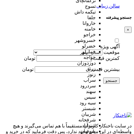
ترکمانچای
سالن زیبایی
تسوج
تیکمه داش
جلفا
جستجو پیشرفته
خاروانا
خامنه
×
خراجو
خسروشهر
خضرلو
آگهی ویژه
خمارلو
موقعیت
خواجه
کمترین قیمت
تومان
دوزدوزان
زرنق
بیشترین قیمت
تومان
زنوز
سراب
جستجو
سردرود
سهند
سیس
سیه رود
شبستر
شربیان
شرفخانه
شندآباد
در سایت ناخنکار کاربران مستقیماً با هم تماس می‌گیرند و هیچ
صوفیان
واسطه‌ای در این میان وجود ندارد، پس دقت فرمایید که در خرید و