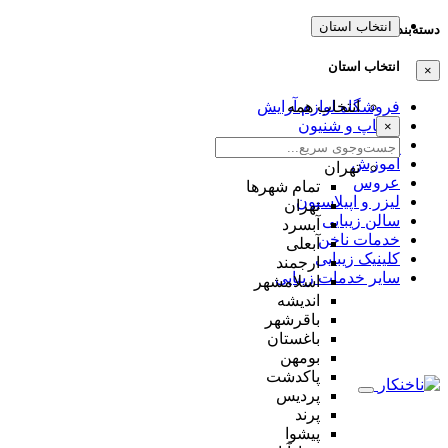
انتخاب استان
دسته‌بندی‌ها
انتخاب استان
×
انتخاب همه
فروشگاه لوازم آرایش
میکاپ و شنیون
×
مژه و ابرو
آموزش
تهران
عروس
تمام شهر‌ها
لیزر و اپیلاسیون
تهران
سالن زیبایی
آبسرد
خدمات ناخن
آبعلی
کلینیک زیبایی
ارجمند
سایر خدمات زیبایی
اسلامشهر
اندیشه
باقرشهر
باغستان
بومهن
پاکدشت
پردیس
پرند
پیشوا