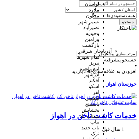
لواسان
ملارد
میگون
نسیم شهر
جستجو
نصیرآباد
وحیدیه
ورامین
بازگشت
آذربایجان شرقی
تمام شهر‌ها
جستجو پیشرفته
تبریز
آبش احمد
افزودن به علاقه‌مندی
398 بازدید
آذرشهر
آقکند
خوزستان
اهواز
اسکو
اهر
ایلخچی
باسمنج
بخشایش
خدمات کاشت ناخن در اهواز
بستان آباد
بناب
ناب جدید
1 سال قبل
ترک