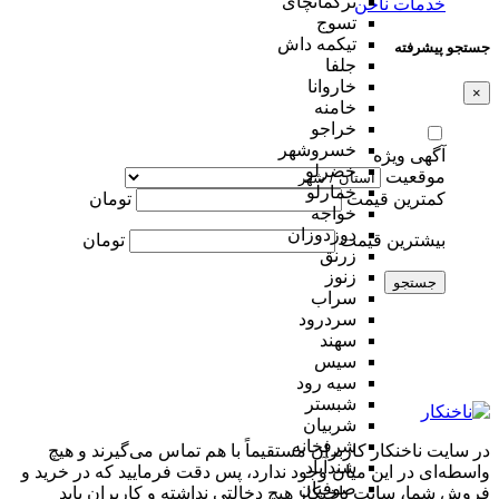
ترکمانچای
خدمات ناخن
تسوج
تیکمه داش
جستجو پیشرفته
جلفا
خاروانا
×
خامنه
خراجو
خسروشهر
آگهی ویژه
خضرلو
موقعیت
خمارلو
کمترین قیمت
تومان
خواجه
دوزدوزان
بیشترین قیمت
تومان
زرنق
زنوز
جستجو
سراب
سردرود
سهند
سیس
سیه رود
شبستر
شربیان
شرفخانه
در سایت ناخنکار کاربران مستقیماً با هم تماس می‌گیرند و هیچ
شندآباد
واسطه‌ای در این میان وجود ندارد، پس دقت فرمایید که در خرید و
صوفیان
فروشِ شما، سایت ناخنکار هیچ دخالتی نداشته و کاربران باید