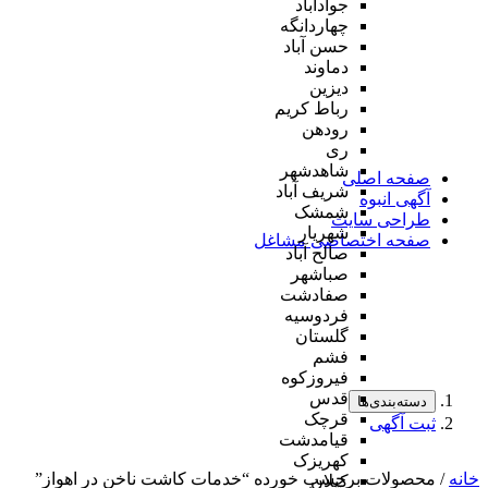
جوادآباد
چهاردانگه
حسن آباد
دماوند
دیزین
رباط کریم
رودهن
ری
شاهدشهر
صفحه اصلی
شریف آباد
آگهی انبوه
شمشک
طراحی سایت
شهریار
صفحه اختصاصی مشاغل
صالح آباد
صباشهر
صفادشت
فردوسیه
گلستان
فشم
فیروزکوه
قدس
دسته‌بندی‌ها
قرچک
ثبت آگهی
قیامدشت
کهریزک
خانه
/ محصولات برچسب خورده “خدمات کاشت ناخن در اهواز”
کیلان