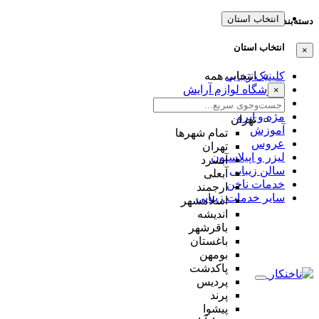
انتخاب استان
دسته‌بندی‌ها
انتخاب استان
×
کلینیک زیبایی
انتخاب همه
فروشگاه لوازم آرایش
×
میکاپ و شنیون
مژه و ابرو
تهران
آموزش
تمام شهر‌ها
عروس
تهران
لیزر و اپیلاسیون
آبسرد
سالن زیبایی
آبعلی
خدمات ناخن
ارجمند
سایر خدمات زیبایی
اسلامشهر
اندیشه
باقرشهر
باغستان
بومهن
پاکدشت
پردیس
پرند
پیشوا