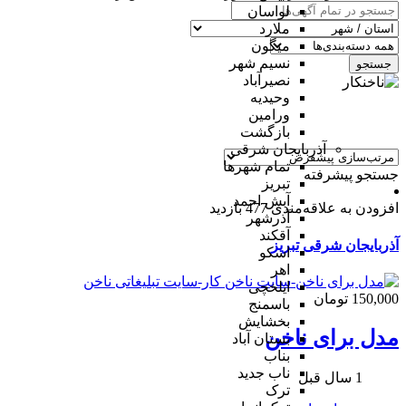
لواسان
ملارد
میگون
نسیم شهر
جستجو
نصیرآباد
وحیدیه
ورامین
بازگشت
آذربایجان شرقی
تمام شهر‌ها
جستجو پیشرفته
تبریز
آبش احمد
افزودن به علاقه‌مندی
477 بازدید
آذرشهر
آقکند
آذربایجان شرقی
تبریز
اسکو
اهر
ایلخچی
150,000 تومان
باسمنج
بخشایش
مدل برای ناخن
بستان آباد
بناب
ناب جدید
1 سال قبل
ترک