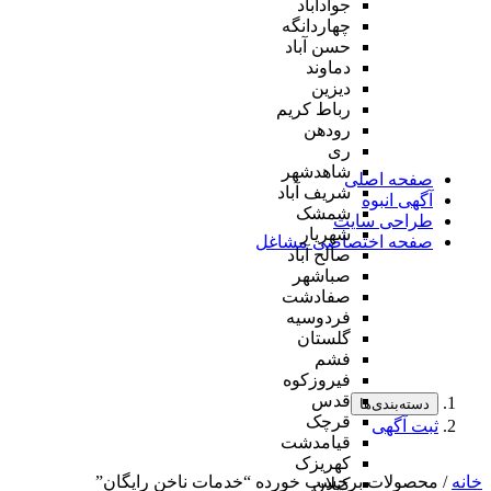
جوادآباد
چهاردانگه
حسن آباد
دماوند
دیزین
رباط کریم
رودهن
ری
شاهدشهر
صفحه اصلی
شریف آباد
آگهی انبوه
شمشک
طراحی سایت
شهریار
صفحه اختصاصی مشاغل
صالح آباد
صباشهر
صفادشت
فردوسیه
گلستان
فشم
فیروزکوه
قدس
دسته‌بندی‌ها
قرچک
ثبت آگهی
قیامدشت
کهریزک
خانه
/ محصولات برچسب خورده “خدمات ناخن رایگان”
کیلان