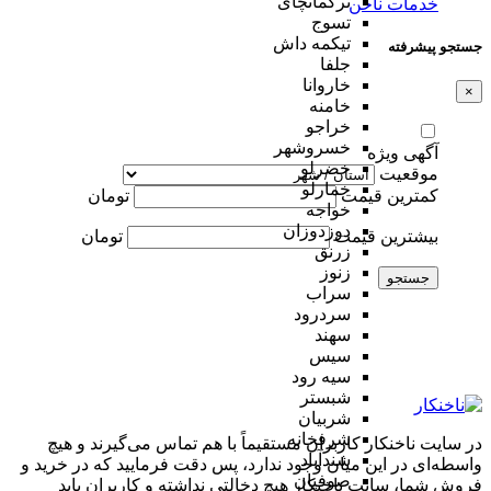
ترکمانچای
خدمات ناخن
تسوج
تیکمه داش
جستجو پیشرفته
جلفا
خاروانا
×
خامنه
خراجو
خسروشهر
آگهی ویژه
خضرلو
موقعیت
خمارلو
کمترین قیمت
تومان
خواجه
دوزدوزان
بیشترین قیمت
تومان
زرنق
زنوز
جستجو
سراب
سردرود
سهند
سیس
سیه رود
شبستر
شربیان
شرفخانه
در سایت ناخنکار کاربران مستقیماً با هم تماس می‌گیرند و هیچ
شندآباد
واسطه‌ای در این میان وجود ندارد، پس دقت فرمایید که در خرید و
صوفیان
فروشِ شما، سایت ناخنکار هیچ دخالتی نداشته و کاربران باید