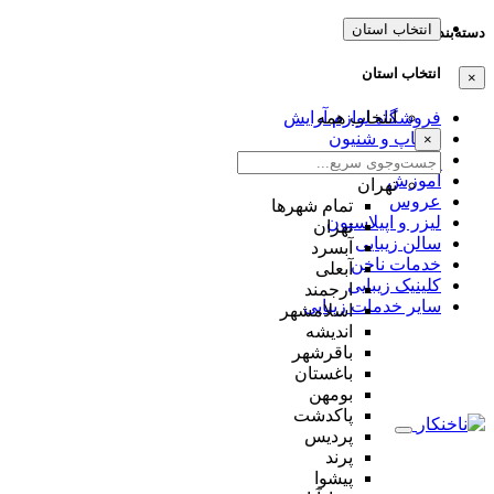
انتخاب استان
دسته‌بندی‌ها
انتخاب استان
×
انتخاب همه
فروشگاه لوازم آرایش
میکاپ و شنیون
×
مژه و ابرو
آموزش
تهران
عروس
تمام شهر‌ها
لیزر و اپیلاسیون
تهران
سالن زیبایی
آبسرد
خدمات ناخن
آبعلی
کلینیک زیبایی
ارجمند
سایر خدمات زیبایی
اسلامشهر
اندیشه
باقرشهر
باغستان
بومهن
پاکدشت
پردیس
پرند
پیشوا