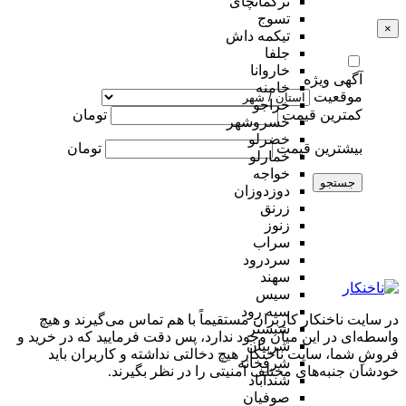
ترکمانچای
تسوج
×
تیکمه داش
جلفا
خاروانا
آگهی ویژه
خامنه
موقعیت
خراجو
کمترین قیمت
تومان
خسروشهر
خضرلو
بیشترین قیمت
تومان
خمارلو
خواجه
جستجو
دوزدوزان
زرنق
زنوز
سراب
سردرود
سهند
سیس
سیه رود
در سایت ناخنکار کاربران مستقیماً با هم تماس می‌گیرند و هیچ
شبستر
واسطه‌ای در این میان وجود ندارد، پس دقت فرمایید که در خرید و
شربیان
فروشِ شما، سایت ناخنکار هیچ دخالتی نداشته و کاربران باید
شرفخانه
خودشان جنبه‌های مختلف امنیتی را در نظر بگیرند.
شندآباد
صوفیان