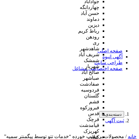
جوادآباد
چهاردانگه
حسن آباد
دماوند
دیزین
رباط کریم
رودهن
ری
شاهدشهر
صفحه اصلی
شریف آباد
آگهی انبوه
شمشک
طراحی سایت
شهریار
صفحه اختصاصی مشاغل
صالح آباد
صباشهر
صفادشت
فردوسیه
گلستان
فشم
فیروزکوه
قدس
دسته‌بندی‌ها
قرچک
ثبت آگهی
قیامدشت
کهریزک
خانه
/ محصولات برچسب خورده “خدمات تتو توسط پیگمنتر سمیه”
کیلان