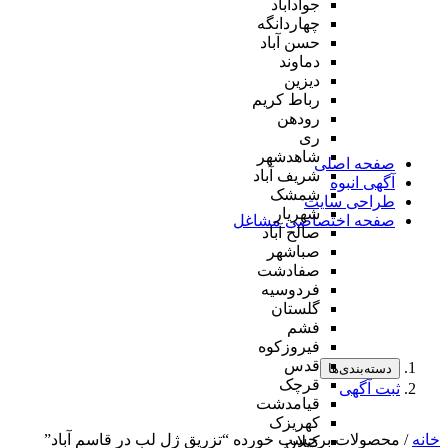
جوادآباد
چهاردانگه
حسن آباد
دماوند
دیزین
رباط کریم
رودهن
ری
شاهدشهر
صفحه اصلی
شریف آباد
آگهی انبوه
شمشک
طراحی سایت
شهریار
صفحه اختصاصی مشاغل
صالح آباد
صباشهر
صفادشت
فردوسیه
گلستان
فشم
فیروزکوه
قدس
دسته‌بندی‌ها
قرچک
ثبت آگهی
قیامدشت
کهریزک
خانه
/ محصولات برچسب خورده “تزریق ژل لب در قاسم آباد”
کیلان