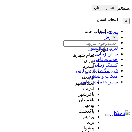
انتخاب استان
دسته‌بندی‌ها
انتخاب استان
×
مژه و ابرو
انتخاب همه
آموزش
×
عروس
لیزر و اپیلاسیون
تهران
سالن زیبایی
تمام شهر‌ها
خدمات ناخن
تهران
کلینیک زیبایی
آبسرد
فروشگاه لوازم آرایش
آبعلی
میکاپ و شنیون
ارجمند
سایر خدمات زیبایی
اسلامشهر
اندیشه
باقرشهر
باغستان
بومهن
پاکدشت
پردیس
پرند
پیشوا