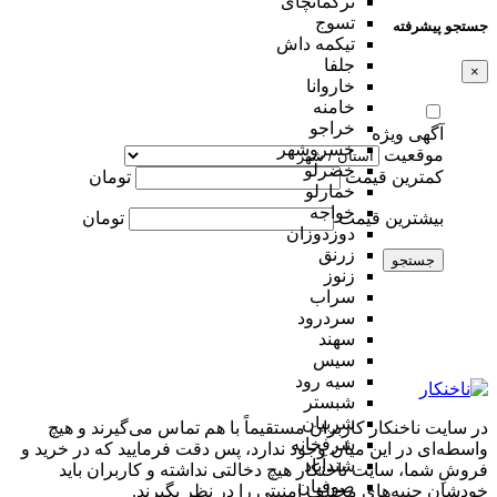
ترکمانچای
تسوج
جستجو پیشرفته
تیکمه داش
جلفا
×
خاروانا
خامنه
خراجو
آگهی ویژه
خسروشهر
موقعیت
خضرلو
کمترین قیمت
تومان
خمارلو
خواجه
بیشترین قیمت
تومان
دوزدوزان
زرنق
جستجو
زنوز
سراب
سردرود
سهند
سیس
سیه رود
شبستر
شربیان
در سایت ناخنکار کاربران مستقیماً با هم تماس می‌گیرند و هیچ
شرفخانه
واسطه‌ای در این میان وجود ندارد، پس دقت فرمایید که در خرید و
شندآباد
فروشِ شما، سایت ناخنکار هیچ دخالتی نداشته و کاربران باید
صوفیان
خودشان جنبه‌های مختلف امنیتی را در نظر بگیرند.