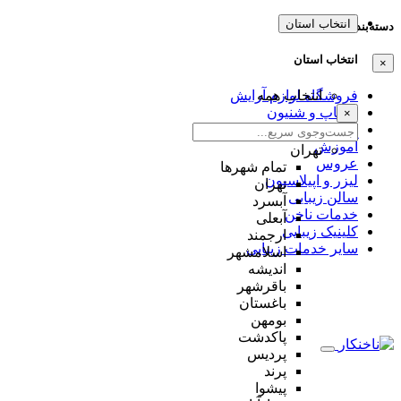
انتخاب استان
دسته‌بندی‌ها
انتخاب استان
×
انتخاب همه
فروشگاه لوازم آرایش
میکاپ و شنیون
×
مژه و ابرو
آموزش
تهران
عروس
تمام شهر‌ها
لیزر و اپیلاسیون
تهران
سالن زیبایی
آبسرد
خدمات ناخن
آبعلی
کلینیک زیبایی
ارجمند
سایر خدمات زیبایی
اسلامشهر
اندیشه
باقرشهر
باغستان
بومهن
پاکدشت
پردیس
پرند
پیشوا