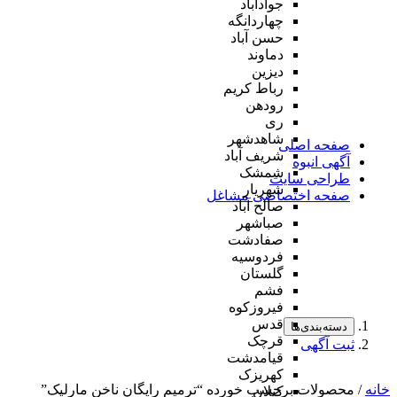
جوادآباد
چهاردانگه
حسن آباد
دماوند
دیزین
رباط کریم
رودهن
ری
شاهدشهر
صفحه اصلی
شریف آباد
آگهی انبوه
شمشک
طراحی سایت
شهریار
صفحه اختصاصی مشاغل
صالح آباد
صباشهر
صفادشت
فردوسیه
گلستان
فشم
فیروزکوه
قدس
دسته‌بندی‌ها
قرچک
ثبت آگهی
قیامدشت
کهریزک
خانه
/ محصولات برچسب خورده “ترمیم رایگان ناخن مارلیک”
کیلان