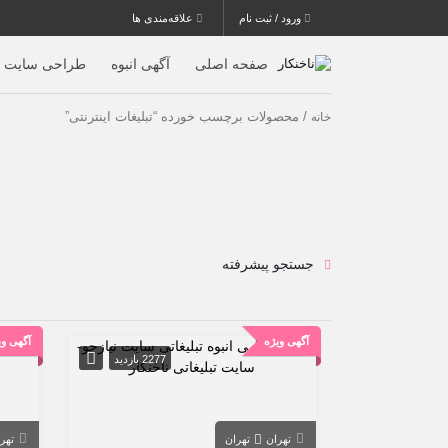
ورود / ثبت نام
علاقه‌مندی ها
صفحه اصلی
آگهی انبوه
طراحی سایت
/ محصولات برچسب خورده “تبلیغات اینترنتی”
خانه
جستجو پیشرفته
آگهی ویژه
آگهی وی
2277 بازدید
تهران
تهران
تهر