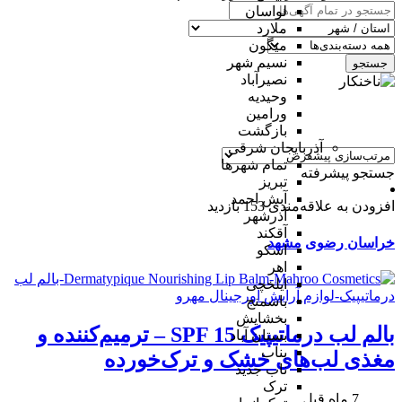
لواسان
ملارد
میگون
نسیم شهر
جستجو
نصیرآباد
وحیدیه
ورامین
بازگشت
آذربایجان شرقی
تمام شهر‌ها
جستجو پیشرفته
تبریز
آبش احمد
افزودن به علاقه‌مندی
153 بازدید
آذرشهر
آقکند
خراسان رضوی
مشهد
اسکو
اهر
ایلخچی
باسمنج
بخشایش
بالم لب درماتیپیک SPF 15 – ترمیم‌کننده و
بستان آباد
بناب
مغذی لب‌های خشک و ترک‌خورده
ناب جدید
ترک
7 ماه قبل