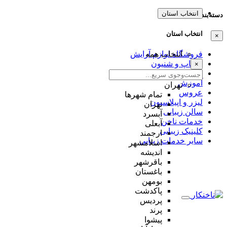
انتخاب استان
دسته‌بندی‌ها
انتخاب استان
×
انتخاب همه
فروشگاه لوازم آرایش
میکاپ و شنیون
×
مژه و ابرو
آموزش
تهران
عروس
تمام شهر‌ها
لیزر و اپیلاسیون
تهران
سالن زیبایی
آبسرد
خدمات ناخن
آبعلی
کلینیک زیبایی
ارجمند
سایر خدمات زیبایی
اسلامشهر
اندیشه
باقرشهر
باغستان
بومهن
پاکدشت
پردیس
پرند
پیشوا