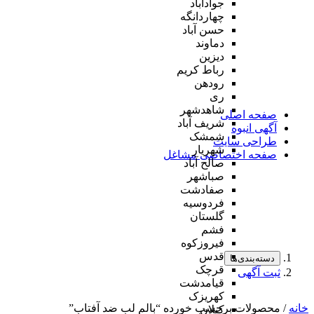
جوادآباد
چهاردانگه
حسن آباد
دماوند
دیزین
رباط کریم
رودهن
ری
شاهدشهر
صفحه اصلی
شریف آباد
آگهی انبوه
شمشک
طراحی سایت
شهریار
صفحه اختصاصی مشاغل
صالح آباد
صباشهر
صفادشت
فردوسیه
گلستان
فشم
فیروزکوه
قدس
دسته‌بندی‌ها
قرچک
ثبت آگهی
قیامدشت
کهریزک
خانه
/ محصولات برچسب خورده “بالم لب ضد آفتاب”
کیلان