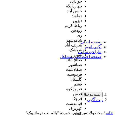
جوادآباد
چهاردانگه
حسن آباد
دماوند
دیزین
رباط کریم
رودهن
ری
شاهدشهر
صفحه اصلی
شریف آباد
آگهی انبوه
شمشک
طراحی سایت
شهریار
صفحه اختصاصی مشاغل
صالح آباد
صباشهر
صفادشت
فردوسیه
گلستان
فشم
فیروزکوه
قدس
دسته‌بندی‌ها
قرچک
ثبت آگهی
قیامدشت
کهریزک
خانه
/ محصولات برچسب خورده “بالم لب درماتیپیک”
کیلان