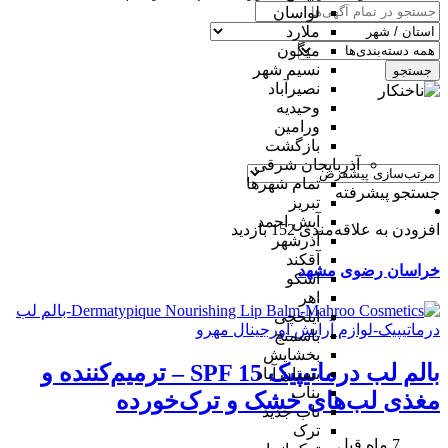
لواسان
ملارد
میگون
نسیم شهر
جستجو
نصیرآباد
وحیدیه
ورامین
بازگشت
آذربایجان شرقی
تمام شهر‌ها
جستجو پیشرفته
تبریز
آبش احمد
افزودن به علاقه‌مندی
152 بازدید
آذرشهر
آقکند
خراسان رضوی
مشهد
اسکو
اهر
ایلخچی
باسمنج
بخشایش
بالم لب درماتیپیک SPF 15 – ترمیم‌کننده و
بستان آباد
بناب
مغذی لب‌های خشک و ترک‌خورده
ناب جدید
ترک
7 ماه قبل