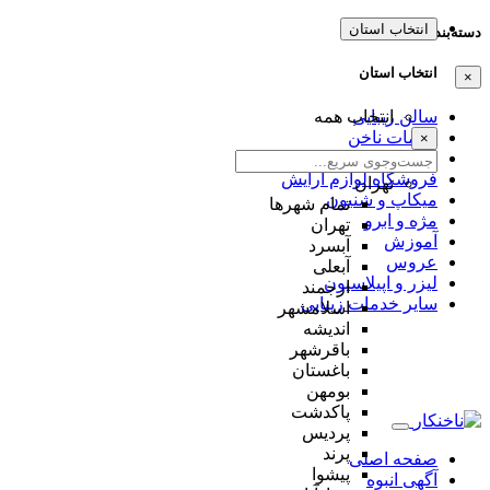
انتخاب استان
دسته‌بندی‌ها
انتخاب استان
×
سالن زیبایی
انتخاب همه
خدمات ناخن
×
کلینیک زیبایی
فروشگاه لوازم آرایش
تهران
میکاپ و شنیون
تمام شهر‌ها
مژه و ابرو
تهران
آموزش
آبسرد
عروس
آبعلی
لیزر و اپیلاسیون
ارجمند
سایر خدمات زیبایی
اسلامشهر
اندیشه
باقرشهر
باغستان
بومهن
پاکدشت
پردیس
پرند
صفحه اصلی
پیشوا
آگهی انبوه