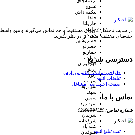
ترکمانچای
تسوج
تیکمه داش
جلفا
خاروانا
خامنه
در سایت ناخنکار کاربران مستقیماً با هم تماس می‌گیرند و هیچ واسطه
خراجو
جنبه‌های مختلف امنیتی را در نظر بگیرند.
خسروشهر
خضرلو
خمارلو
خواجه
دسترسی سریع
دوزدوزان
زرنق
طراحی سایت :‌ ققنوس پارس
زنوز
تبلیغات انبوه
سراب
صفحه اختصاصی مشاغل
سردرود
سهند
تماس با ما
سیس
سیه رود
شبستر
شماره تماس:
02191304320
شربیان
شرفخانه
شندآباد
ثبت تبلیغ انبوه
صوفیان