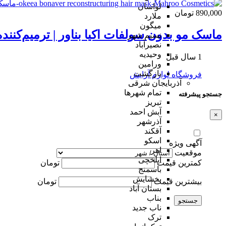
لواسان
890,000 تومان
ملارد
میگون
ماسک مو بدون سولفات اکیا بناور | ترمیم‌کنند
نسیم شهر
نصیرآباد
وحیدیه
1 سال قبل
ورامین
بازگشت
فروشگاه لوازم آرایش
آذربایجان شرقی
تمام شهر‌ها
جستجو پیشرفته
تبریز
آبش احمد
×
آذرشهر
آقکند
اسکو
آگهی ویژه
اهر
موقعیت
ایلخچی
کمترین قیمت
تومان
باسمنج
بخشایش
بیشترین قیمت
تومان
بستان آباد
بناب
جستجو
ناب جدید
ترک