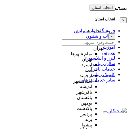
انتخاب استان
دسته‌بندی‌ها
انتخاب استان
×
انتخاب همه
فروشگاه لوازم آرایش
میکاپ و شنیون
×
مژه و ابرو
آموزش
تهران
عروس
تمام شهر‌ها
لیزر و اپیلاسیون
تهران
سالن زیبایی
آبسرد
خدمات ناخن
آبعلی
کلینیک زیبایی
ارجمند
سایر خدمات زیبایی
اسلامشهر
اندیشه
باقرشهر
باغستان
بومهن
پاکدشت
پردیس
پرند
پیشوا