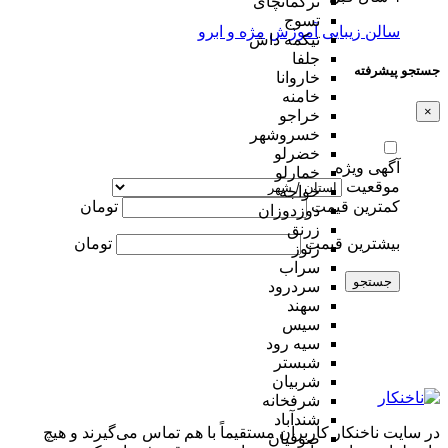
ترکمانچای
تسوج
سالن زیبایی
آموزش
مژه و ابرو
تیکمه داش
جلفا
جستجو پیشرفته
خاروانا
خامنه
×
خراجو
خسروشهر
خضرلو
آگهی ویژه
خمارلو
موقعیت
خواجه
کمترین قیمت
تومان
دوزدوزان
زرنق
بیشترین قیمت
تومان
زنوز
سراب
جستجو
سردرود
سهند
سیس
سیه رود
شبستر
شربیان
شرفخانه
شندآباد
در سایت ناخنکار کاربران مستقیماً با هم تماس می‌گیرند و هیچ
صوفیان