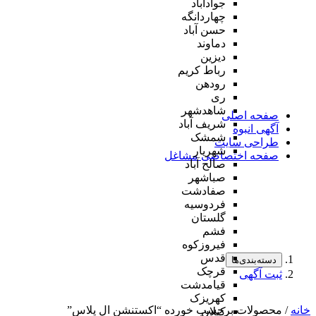
جوادآباد
چهاردانگه
حسن آباد
دماوند
دیزین
رباط کریم
رودهن
ری
شاهدشهر
صفحه اصلی
شریف آباد
آگهی انبوه
شمشک
طراحی سایت
شهریار
صفحه اختصاصی مشاغل
صالح آباد
صباشهر
صفادشت
فردوسیه
گلستان
فشم
فیروزکوه
قدس
دسته‌بندی‌ها
قرچک
ثبت آگهی
قیامدشت
کهریزک
خانه
/ محصولات برچسب خورده “اکستنشن ال پلاس”
کیلان