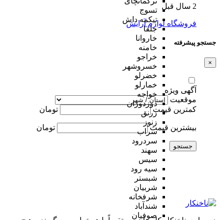
ترکمانچای
2 سال قبل
تسوج
تیکمه داش
فروشگاه لوازم آرایش
جلفا
خاروانا
جستجو پیشرفته
خامنه
خراجو
×
خسروشهر
خضرلو
خمارلو
آگهی ویژه
خواجه
موقعیت
دوزدوزان
کمترین قیمت
تومان
زرنق
زنوز
بیشترین قیمت
تومان
سراب
سردرود
جستجو
سهند
سیس
سیه رود
شبستر
شربیان
شرفخانه
شندآباد
صوفیان