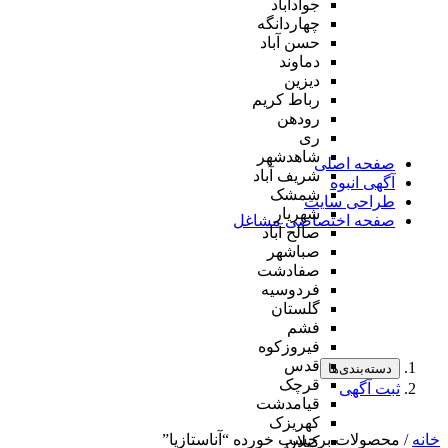
جوادآباد
چهاردانگه
حسن آباد
دماوند
دیزین
رباط کریم
رودهن
ری
شاهدشهر
صفحه اصلی
شریف آباد
آگهی انبوه
شمشک
طراحی سایت
شهریار
صفحه اختصاصی مشاغل
صالح آباد
صباشهر
صفادشت
فردوسیه
گلستان
فشم
فیروزکوه
قدس
دسته‌بندی‌ها
قرچک
ثبت آگهی
قیامدشت
کهریزک
خانه
/ محصولات برچسب خورده “آناستازیا”
کیلان