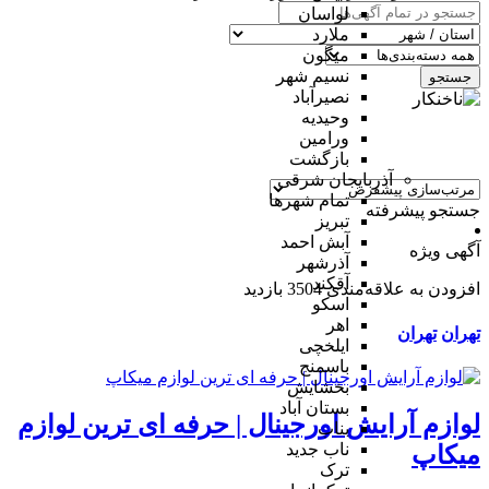
لواسان
ملارد
میگون
نسیم شهر
جستجو
نصیرآباد
وحیدیه
ورامین
بازگشت
آذربایجان شرقی
تمام شهر‌ها
جستجو پیشرفته
تبریز
آبش احمد
آگهی ویژه
آذرشهر
آقکند
افزودن به علاقه‌مندی
3504 بازدید
اسکو
اهر
تهران
تهران
ایلخچی
باسمنج
بخشایش
بستان آباد
لوازم آرایش اورجینال | حرفه ای ترین لوازم
بناب
ناب جدید
میکاپ
ترک