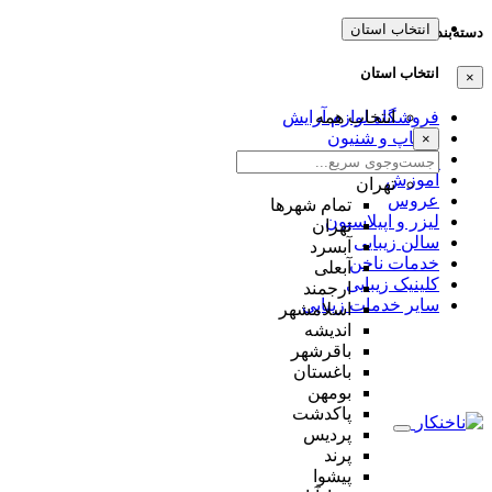
انتخاب استان
دسته‌بندی‌ها
انتخاب استان
×
انتخاب همه
فروشگاه لوازم آرایش
میکاپ و شنیون
×
مژه و ابرو
آموزش
تهران
عروس
تمام شهر‌ها
لیزر و اپیلاسیون
تهران
سالن زیبایی
آبسرد
خدمات ناخن
آبعلی
کلینیک زیبایی
ارجمند
سایر خدمات زیبایی
اسلامشهر
اندیشه
باقرشهر
باغستان
بومهن
پاکدشت
پردیس
پرند
پیشوا