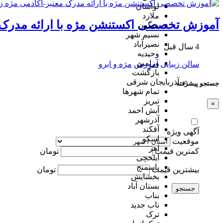
لواسان
ملارد
آموزش تخصصی اکستنشن مژه با ارائه مدرک 
میگون
نسیم شهر
نصیرآباد
4 سال قبل
وحیدیه
ورامین
سالن زیبایی
آموزش
مژه و ابرو
بازگشت
آذربایجان شرقی
جستجو پیشرفته
تمام شهر‌ها
تبریز
×
آبش احمد
آذرشهر
آقکند
آگهی ویژه
اسکو
موقعیت
اهر
کمترین قیمت
تومان
ایلخچی
باسمنج
بیشترین قیمت
تومان
بخشایش
بستان آباد
جستجو
بناب
ناب جدید
ترک