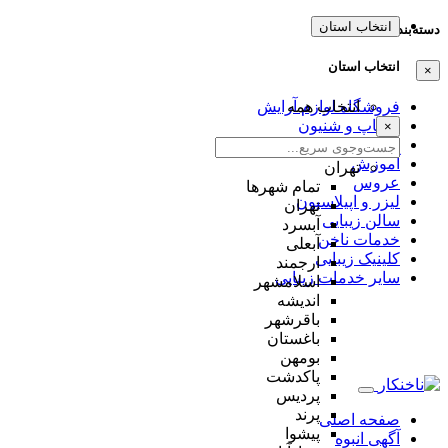
انتخاب استان
دسته‌بندی‌ها
انتخاب استان
×
انتخاب همه
فروشگاه لوازم آرایش
میکاپ و شنیون
×
مژه و ابرو
آموزش
تهران
عروس
تمام شهر‌ها
لیزر و اپیلاسیون
تهران
سالن زیبایی
آبسرد
خدمات ناخن
آبعلی
کلینیک زیبایی
ارجمند
سایر خدمات زیبایی
اسلامشهر
اندیشه
باقرشهر
باغستان
بومهن
پاکدشت
پردیس
پرند
صفحه اصلی
پیشوا
آگهی انبوه