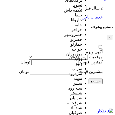
ترکمانچای
تسوج
2 سال قبل
تیکمه داش
جلفا
خدمات ناخن
خاروانا
خامنه
جستجو پیشرفته
خراجو
خسروشهر
×
خضرلو
خمارلو
خواجه
آگهی ویژه
دوزدوزان
موقعیت
زرنق
کمترین قیمت
تومان
زنوز
سراب
بیشترین قیمت
تومان
سردرود
سهند
جستجو
سیس
سیه رود
شبستر
شربیان
شرفخانه
شندآباد
صوفیان