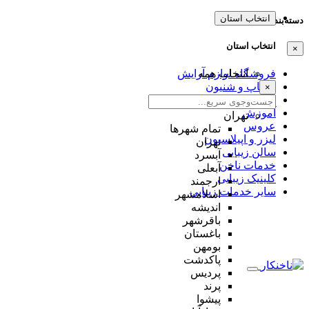
انتخاب استان
دسته‌بندی‌ها
انتخاب استان
×
انتخاب همه
فروشگاه لوازم آرایش
میکاپ و شنیون
×
مژه و ابرو
آموزش
تهران
عروس
تمام شهر‌ها
لیزر و اپیلاسیون
تهران
سالن زیبایی
آبسرد
خدمات ناخن
آبعلی
کلینیک زیبایی
ارجمند
سایر خدمات زیبایی
اسلامشهر
اندیشه
باقرشهر
باغستان
بومهن
پاکدشت
پردیس
پرند
پیشوا