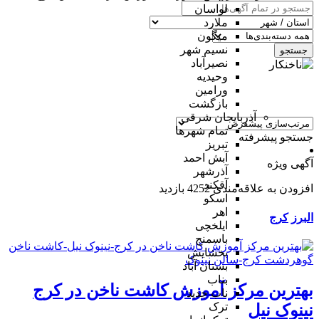
لواسان
ملارد
میگون
نسیم شهر
جستجو
نصیرآباد
وحیدیه
ورامین
بازگشت
آذربایجان شرقی
تمام شهر‌ها
جستجو پیشرفته
تبریز
آبش احمد
آگهی ویژه
آذرشهر
آقکند
افزودن به علاقه‌مندی
4252 بازدید
اسکو
اهر
البرز
کرج
ایلخچی
باسمنج
بخشایش
بستان آباد
بناب
بهترین مرکز آموزش کاشت ناخن در کرج
ناب جدید
ترک
نینوک نیل