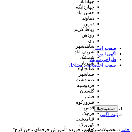
جوادآباد
چهاردانگه
حسن آباد
دماوند
دیزین
رباط کریم
رودهن
ری
شاهدشهر
صفحه اصلی
شریف آباد
آگهی انبوه
شمشک
طراحی سایت
شهریار
صفحه اختصاصی مشاغل
صالح آباد
صباشهر
صفادشت
فردوسیه
گلستان
فشم
فیروزکوه
قدس
دسته‌بندی‌ها
قرچک
ثبت آگهی
قیامدشت
کهریزک
خانه
/ محصولات برچسب خورده “آموزش حرفه‌ای ناخن کرج”
کیلان