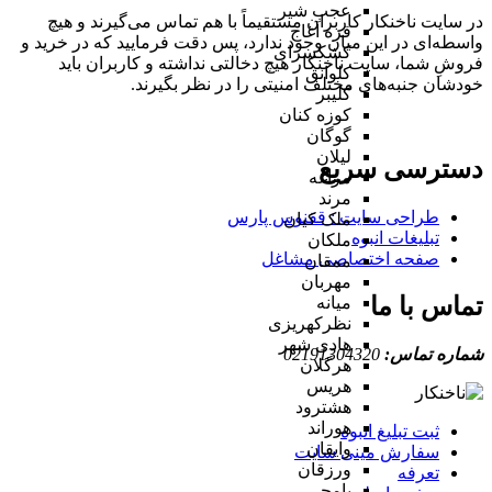
عجب شیر
در سایت ناخنکار کاربران مستقیماً با هم تماس می‌گیرند و هیچ
قره آغاج
واسطه‌ای در این میان وجود ندارد، پس دقت فرمایید که در خرید و
کشکسرای
فروشِ شما، سایت ناخنکار هیچ دخالتی نداشته و کاربران باید
کلوانق
خودشان جنبه‌های مختلف امنیتی را در نظر بگیرند.
کلیبر
کوزه کنان
گوگان
لیلان
دسترسی سریع
مراغه
مرند
طراحی سایت :‌ ققنوس پارس
ملک کیان
تبلیغات انبوه
ملکان
صفحه اختصاصی مشاغل
ممقان
مهربان
تماس با ما
میانه
نظرکهریزی
هادی شهر
شماره تماس:
02191304320
هرگلان
هریس
هشترود
هوراند
ثبت تبلیغ انبوه
وایقان
سفارش مینی سایت
ورزقان
تعرفه
یامچی