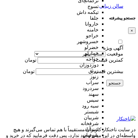
ترکمانچای
سالن زیبایی
تسوج
تیکمه داش
جلفا
جستجو پیشرفته
خاروانا
خامنه
×
خراجو
خسروشهر
خضرلو
آگهی ویژه
خمارلو
موقعیت
خواجه
کمترین قیمت
تومان
دوزدوزان
زرنق
بیشترین قیمت
تومان
زنوز
سراب
جستجو
سردرود
سهند
سیس
سیه رود
شبستر
شربیان
شرفخانه
شندآباد
در سایت ناخنکار کاربران مستقیماً با هم تماس می‌گیرند و هیچ
صوفیان
واسطه‌ای در این میان وجود ندارد، پس دقت فرمایید که در خرید و