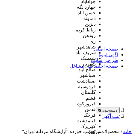
جوادآباد
چهاردانگه
حسن آباد
دماوند
دیزین
رباط کریم
رودهن
ری
شاهدشهر
صفحه اصلی
شریف آباد
آگهی انبوه
شمشک
طراحی سایت
شهریار
صفحه اختصاصی مشاغل
صالح آباد
صباشهر
صفادشت
فردوسیه
گلستان
فشم
فیروزکوه
قدس
دسته‌بندی‌ها
قرچک
ثبت آگهی
قیامدشت
کهریزک
خانه
/ محصولات برچسب خورده “آرایشگاه مردانه تهران”
کیلان