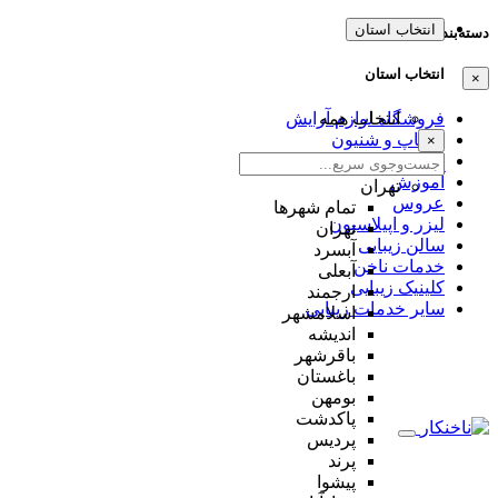
انتخاب استان
دسته‌بندی‌ها
انتخاب استان
×
انتخاب همه
فروشگاه لوازم آرایش
میکاپ و شنیون
×
مژه و ابرو
آموزش
تهران
عروس
تمام شهر‌ها
لیزر و اپیلاسیون
تهران
سالن زیبایی
آبسرد
خدمات ناخن
آبعلی
کلینیک زیبایی
ارجمند
سایر خدمات زیبایی
اسلامشهر
اندیشه
باقرشهر
باغستان
بومهن
پاکدشت
پردیس
پرند
پیشوا