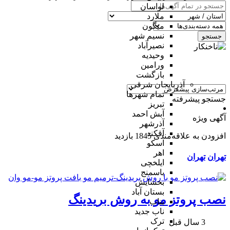
لواسان
ملارد
میگون
نسیم شهر
جستجو
نصیرآباد
وحیدیه
ورامین
بازگشت
آذربایجان شرقی
تمام شهر‌ها
جستجو پیشرفته
تبریز
آبش احمد
آگهی ویژه
آذرشهر
آقکند
افزودن به علاقه‌مندی
1845 بازدید
اسکو
اهر
تهران
تهران
ایلخچی
باسمنج
بخشایش
بستان آباد
نصب پروتز مو به روش بریدینگ
بناب
ناب جدید
ترک
3 سال قبل