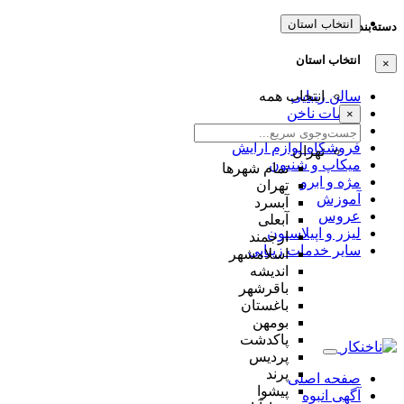
انتخاب استان
دسته‌بندی‌ها
انتخاب استان
×
سالن زیبایی
انتخاب همه
خدمات ناخن
×
کلینیک زیبایی
فروشگاه لوازم آرایش
تهران
میکاپ و شنیون
تمام شهر‌ها
مژه و ابرو
تهران
آموزش
آبسرد
عروس
آبعلی
لیزر و اپیلاسیون
ارجمند
سایر خدمات زیبایی
اسلامشهر
اندیشه
باقرشهر
باغستان
بومهن
پاکدشت
پردیس
پرند
صفحه اصلی
پیشوا
آگهی انبوه