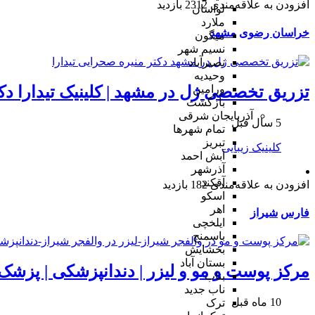
افزودن به علاقه‌مندی
2312 بازدید
لواسان
ملارد
خراسان رضوی
مشهد
میگون
نسیم شهر
نصیرآباد
وحیدیه
تزریق تخصصی ژل در مشهد | کلینیک تیدارا د
ورامین
بازگشت
آذربایجان شرقی
5 سال قبل
تمام شهر‌ها
تبریز
کلینیک زیبایی
آبش احمد
آذرشهر
آقکند
افزودن به علاقه‌مندی
182 بازدید
اسکو
اهر
فارس
شیراز
ایلخچی
باسمنج
بخشایش
بستان آباد
مرکز پوست و مو و لیزر | دندانپزشکی | پزشک 
بناب
ناب جدید
10 ماه قبل
ترک