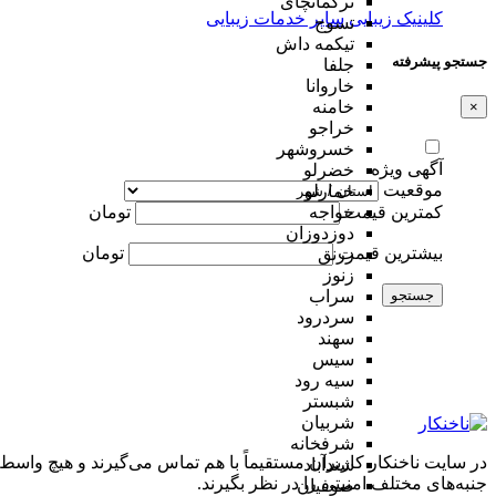
ترکمانچای
کلینیک زیبایی
سایر خدمات زیبایی
تسوج
تیکمه داش
جستجو پیشرفته
جلفا
خاروانا
خامنه
×
خراجو
خسروشهر
آگهی ویژه
خضرلو
موقعیت
خمارلو
کمترین قیمت
تومان
خواجه
دوزدوزان
بیشترین قیمت
تومان
زرنق
زنوز
جستجو
سراب
سردرود
سهند
سیس
سیه رود
شبستر
شربیان
شرفخانه
در سایت ناخنکار کاربران مستقیماً با هم تماس می‌گیرند و هیچ واسطه
شندآباد
جنبه‌های مختلف امنیتی را در نظر بگیرند.
صوفیان