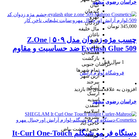
خراسان رضوی
مشهد
کیان
گندمان
گهرو
لردگان
345,000 تومان
مال خلیفه
ناغان
چسب مژه زد وان مدل ۵۰۹ | Z.One
نافچ
نقنه
Eyelash Glue 509 ضد حساسیت و مقاوم
هفشجان
بازگشت
1 سال قبل
خراسان جنوبی
تمام شهر‌ها
فروشگاه لوازم آرایش
آرین شهر
بیرجند
آیسک
افزودن به علاقه‌مندی
86 بازدید
ارسک
اسدیه
خراسان رضوی
مشهد
اسفدن
اسلامیه
بشرویه
حاجی آباد
خضری دشت بیاض
دستگاه فر مو شیگلم It-Curl One-Touch
خوسف