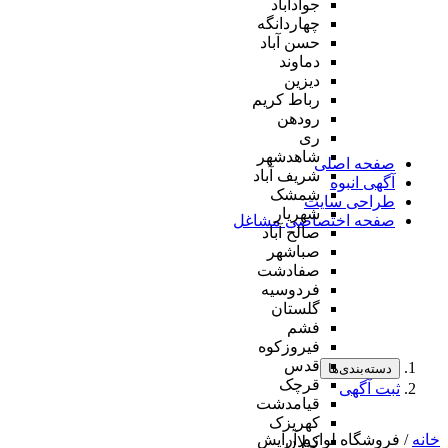
جوادآباد
چهاردانگه
حسن آباد
دماوند
دیزین
رباط کریم
رودهن
ری
شاهدشهر
صفحه اصلی
شریف آباد
آگهی انبوه
شمشک
طراحی سایت
شهریار
صفحه اختصاصی مشاغل
صالح آباد
صباشهر
صفادشت
فردوسیه
گلستان
فشم
فیروزکوه
قدس
دسته‌بندی‌ها
قرچک
ثبت آگهی
قیامدشت
کهریزک
خانه
/ فروشگاه لوازم آرایش
کیلان