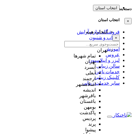
انتخاب استان
دسته‌بندی‌ها
انتخاب استان
×
انتخاب همه
فروشگاه لوازم آرایش
میکاپ و شنیون
×
مژه و ابرو
آموزش
تهران
عروس
تمام شهر‌ها
لیزر و اپیلاسیون
تهران
سالن زیبایی
آبسرد
خدمات ناخن
آبعلی
کلینیک زیبایی
ارجمند
سایر خدمات زیبایی
اسلامشهر
اندیشه
باقرشهر
باغستان
بومهن
پاکدشت
پردیس
پرند
پیشوا