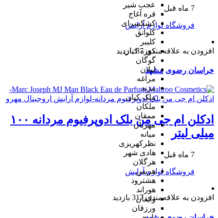
عجب شیر
7 ماه قبل
قره آغاج
کشکسرای
فروشگاه لوازم آرایش
کلوانق
کلیبر
افزودن به علاقه‌مندی
87 بازدید
کوزه کنان
گوگان
لیلان
خراسان رضوی
مشهد
مراغه
مرند
ملک کیان
ملکان
ممقان
ادكلن ام جی من بلک ادوپرفیوم مردانه ۱۰۰
مهربان
میلی لیتر
میانه
نظرکهریزی
هادی شهر
7 ماه قبل
هرگلان
هریس
فروشگاه لوازم آرایش
هشترود
هوراند
افزودن به علاقه‌مندی
317 بازدید
وایقان
ورزقان
خراسان رضوی
مشهد
یامچی