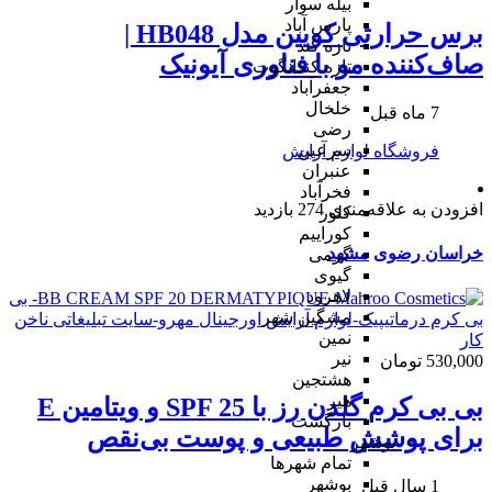
بیله سوار
پارس آباد
برس حرارتی کویین مدل HB048 |
تازه کند
صاف‌کننده مو با فناوری آیونیک
تازه کندانگوت
جعفرآباد
خلخال
7 ماه قبل
رضی
سرعین
فروشگاه لوازم آرایش
عنبران
فخرآباد
افزودن به علاقه‌مندی
274 بازدید
کلور
کوراییم
خراسان رضوی
مشهد
گرمی
گیوی
لاهرود
مشگین شهر
نمین
نیر
530,000 تومان
هشتجین
هیر
بی بی کرم گلدن رز با SPF 25 و ویتامین E
بازگشت
برای پوشش طبیعی و پوست بی‌نقص
بوشهر
تمام شهر‌ها
بوشهر
1 سال قبل