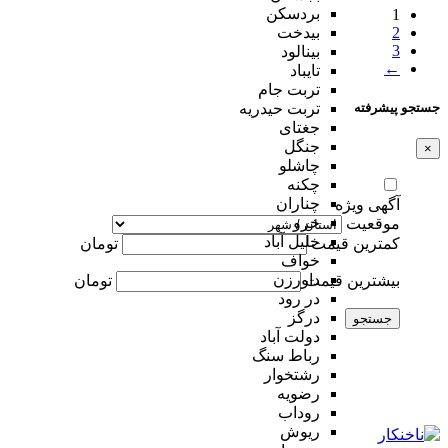
بردسکن
1
2
بیدخت
3
بینالود
←
تایباد
تربت جام
جستجو پیشرفته
تربت حیدریه
جغتای
جنگل
×
چاشلو
چکنه
چناران
آگهی ویژه
خرو
موقعیت
خلیل آباد
کمترین قیمت
تومان
خواف
داورزن
بیشترین قیمت
تومان
در رود
درگز
جستجو
دولت آباد
رباط سنگ
رشتخوار
رضویه
روداب
ریوش