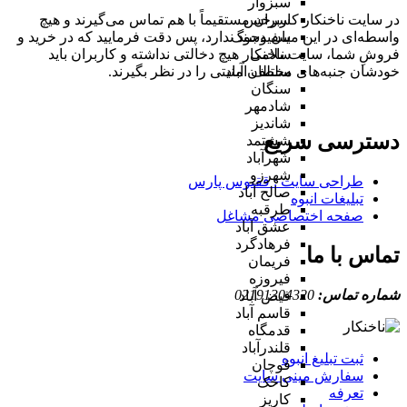
سبزوار
در سایت ناخنکار کاربران مستقیماً با هم تماس می‌گیرند و هیچ
سرخس
واسطه‌ای در این میان وجود ندارد، پس دقت فرمایید که در خرید و
سفیدسنگ
فروشِ شما، سایت ناخنکار هیچ دخالتی نداشته و کاربران باید
سلامی
خودشان جنبه‌های مختلف امنیتی را در نظر بگیرند.
سلطان آباد
سنگان
شادمهر
شاندیز
دسترسی سریع
ششتمد
شهرآباد
شهرزو
طراحی سایت :‌ ققنوس پارس
صالح آباد
تبلیغات انبوه
طرقبه
صفحه اختصاصی مشاغل
عشق آباد
فرهادگرد
تماس با ما
فریمان
فیروزه
شماره تماس:
02191304320
فیض آباد
قاسم آباد
قدمگاه
قلندرآباد
ثبت تبلیغ انبوه
قوچان
سفارش مینی سایت
کاخک
تعرفه
کاریز