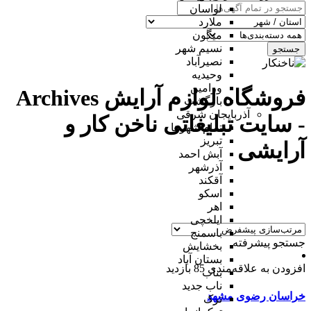
لواسان
ملارد
میگون
نسیم شهر
جستجو
نصیرآباد
وحیدیه
ورامین
فروشگاه لوازم آرایش Archives
بازگشت
آذربایجان شرقی
- سایت تبلیغاتی ناخن کار و
تمام شهر‌ها
تبریز
آرایشی
آبش احمد
آذرشهر
آقکند
اسکو
اهر
ایلخچی
باسمنج
جستجو پیشرفته
بخشایش
بستان آباد
افزودن به علاقه‌مندی
85 بازدید
بناب
ناب جدید
خراسان رضوی
مشهد
ترک