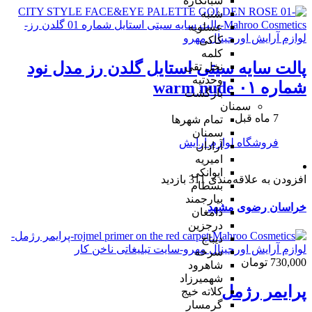
شبانکاره
شنبه
عسلویه
کاکی
کلمه
پالت سایه سیتی استایل گلدن رز مدل نود
نخل تقی
وحدتیه
شماره ۰۱ warm nude
بازگشت
سمنان
7 ماه قبل
تمام شهر‌ها
سمنان
فروشگاه لوازم آرایش
آرادان
امیریه
ایوانکی
افزودن به علاقه‌مندی
311 بازدید
بسطام
بیارجمند
خراسان رضوی
مشهد
دامغان
درجزین
دیباج
سرخه
730,000 تومان
شاهرود
شهمیرزاد
پرایمر رژمل
کلاته خیج
گرمسار