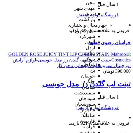
مجن
1 سال قبل
مهدی شهر
میامی
فروشگاه لوازم آرایش
بازگشت
چهارمحال و بختیاری
افزودن به علاقه‌مندی
328 بازدید
تمام شهر‌ها
شهرکرد
آلونی
خراسان رضوی
مشهد
اردل
باباحیدر
بروجن
بلداجی
بن
390,000 تومان
جونقان
چلگرد
تینت لب گلدن رز مدل جویسی
سامان
سفیددشت
1 سال قبل
سودجان
سورشجان
فروشگاه لوازم آرایش
شلمزار
طاقانک
فارسان
افزودن به علاقه‌مندی
321 بازدید
فرادبنه
فرخ شهر