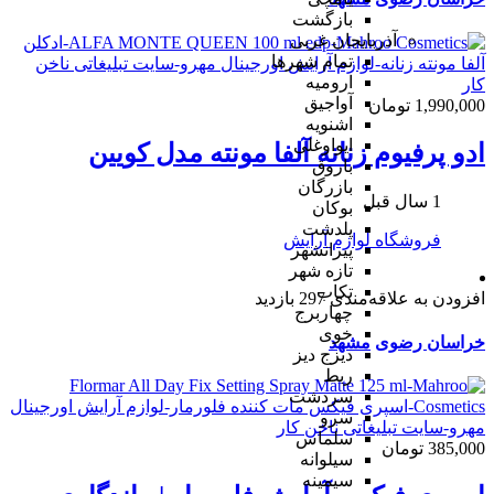
بازگشت
آذربایجان غربی
تمام شهر‌ها
ارومیه
آواجیق
1,990,000 تومان
اشنویه
ایواوغلی
ادو پرفیوم زنانه آلفا مونته مدل کویین
باروق
بازرگان
1 سال قبل
بوکان
پلدشت
فروشگاه لوازم آرایش
پیرانشهر
تازه شهر
تکاب
افزودن به علاقه‌مندی
297 بازدید
چهاربرج
خوی
خراسان رضوی
مشهد
دیزج دیز
ربط
سردشت
سرو
سلماس
385,000 تومان
سیلوانه
سیمینه