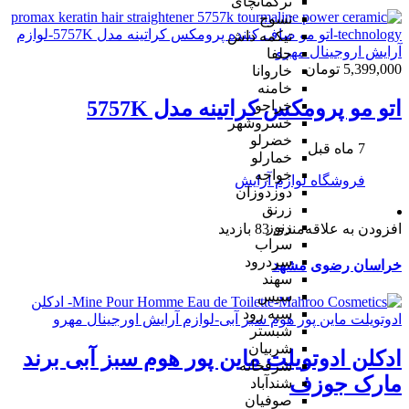
ترکمانچای
تسوج
تیکمه داش
جلفا
5,399,000 تومان
خاروانا
خامنه
اتو مو پرومكس كراتينه مدل 5757K
خراجو
خسروشهر
خضرلو
7 ماه قبل
خمارلو
خواجه
فروشگاه لوازم آرایش
دوزدوزان
زرنق
زنوز
افزودن به علاقه‌مندی
83 بازدید
سراب
سردرود
خراسان رضوی
مشهد
سهند
سیس
سیه رود
شبستر
شربیان
ادكلن ادوتويلت ماين پور هوم سبز آبی برند
شرفخانه
مارک جوزف
شندآباد
صوفیان