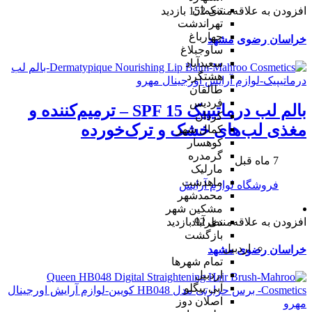
تنکمان
افزودن به علاقه‌مندی
152 بازدید
تهراندشت
چهارباغ
خراسان رضوی
مشهد
ساوجبلاغ
سعیدآباد
هشتگرد
طالقان
فردیس
بالم لب درماتیپیک SPF 15 – ترمیم‌کننده و
کردان
مغذی لب‌های خشک و ترک‌خورده
کمال شهر
کوهسار
گرمدره
7 ماه قبل
مارلیک
ماهدشت
فروشگاه لوازم آرایش
محمدشهر
مشکین شهر
افزودن به علاقه‌مندی
92 بازدید
نظرآباد
بازگشت
اردبیل
خراسان رضوی
مشهد
تمام شهر‌ها
اردبیل
آبی بیگلو
اصلان دوز